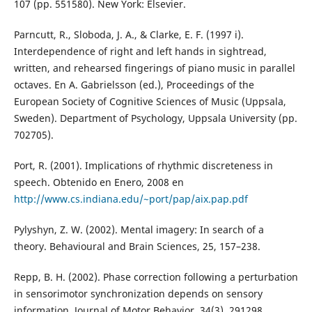
107 (pp. 551580). New York: Elsevier.
Parncutt, R., Sloboda, J. A., & Clarke, E. F. (1997 i).
Interdependence of right and left hands in sightread,
written, and rehearsed fingerings of piano music in parallel
octaves. En A. Gabrielsson (ed.), Proceedings of the
European Society of Cognitive Sciences of Music (Uppsala,
Sweden). Department of Psychology, Uppsala University (pp.
702705).
Port, R. (2001). Implications of rhythmic discreteness in
speech. Obtenido en Enero, 2008 en
http://www.cs.indiana.edu/~port/pap/aix.pap.pdf
Pylyshyn, Z. W. (2002). Mental imagery: In search of a
theory. Behavioural and Brain Sciences, 25, 157–238.
Repp, B. H. (2002). Phase correction following a perturbation
in sensorimotor synchronization depends on sensory
information. Journal of Motor Behavior, 34(3), 291298.