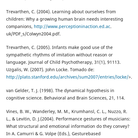
Trevarthen, C. (2004). Learning about ourselves from
children: Why a growing human brain needs interesting
companions,
http://www.perceptioninaction.ed.ac
.
uk/PDF_s/Colwyn2004.pdf.
Trevarthen, C. (2005). Infants make good use of the
sympathetic rhythms of imitation without reason or
language. Journal of Child Psychotherapy, 31(1), 91113.
Uzgalis, W. (2007). John Locke. Tomado de:
http://plato.stanford.edu/archives/sum2007/entries/locke/
>.
van Gelder, T. J. (1998). The dynamical hypothesis in
cognitive science. Behavioral and Brain Sciences, 21, 114.
Vines, B. W., Wanderley, M. M., Krumhansl, C. L., Nuzzo, R.
L., & Levitin, D. J.(2004). Performance gestures of musicians:
What structural and emotional information do they convey?
In A. Camurri & G. Volpe (Eds.), Gesturebased