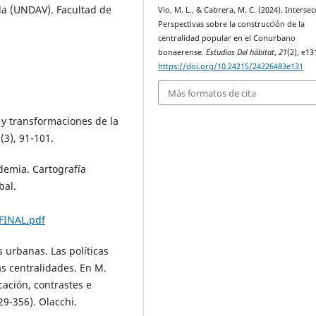
da (UNDAV). Facultad de
Vio, M. L., & Cabrera, M. C. (2024). Intersec
Perspectivas sobre la construcción de la
centralidad popular en el Conurbano
bonaerense.
Estudios Del hábitat
,
21
(2), e13
https://doi.org/10.24215/24226483e131
Más formatos de cita
n y transformaciones de la
(3), 91-101.
demia. Cartografía
bal.
FINAL.pdf
s urbanas. Las políticas
as centralidades. En M.
cación, contrastes e
29-356). Olacchi.