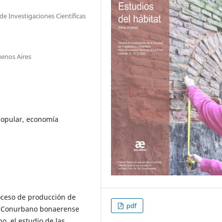
e Investigaciones Científicas
uenos Aires
 popular, economía
roceso de producción de
pdf
el Conurbano bonaerense
no, el estudio de las