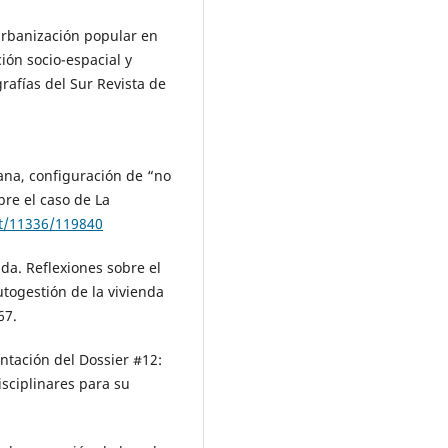
y urbanización popular en
ión socio-espacial y
afías del Sur Revista de
bana, configuración de “no
re el caso de La
et/11336/119840
da. Reflexiones sobre el
togestión de la vivienda
67.
entación del Dossier #12:
sciplinares para su