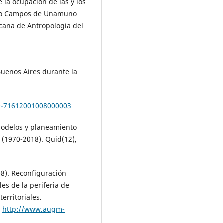
e la ocupación de las y los
rrio Campos de Unamuno
cana de Antropologia del
 Buenos Aires durante la
250-71612001008000003
 modelos y planeamiento
 (1970-2018). Quid(12),
8). Reconfiguración
es de la periferia de
erritoriales.
.
http://www.augm-