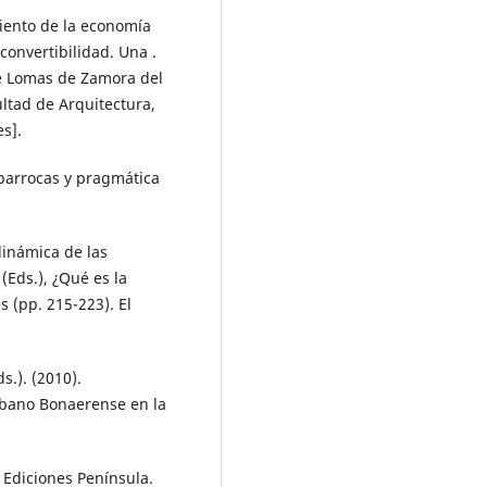
miento de la economía
convertibilidad. Una .
e Lomas de Zamora del
ltad de Arquitectura,
s].
 barrocas y pragmática
dinámica de las
(Eds.), ¿Qué es la
 (pp. 215-223). El
s.). (2010).
rbano Bonaerense en la
. Ediciones Península.