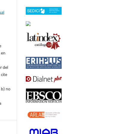
ual
e
r en
r
r del
 cite
, b) no
a