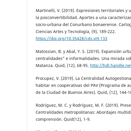
Martinelli, V. (2019). Expresiones territoriales 
la posconvertibilidad. Aportes a una caracterizac
socio-urbana del Conurbano bonaerense. Cartogr
Ciencias Artes y Tecnología, (9), 189-222.
https://doi.org/10.35428/cds.vi9.133
Matossian, B. y Abal, Y. S. (2019). Expansión ur
centralidades” e informalidades. Una mirada sob
Matanza. Quid, (12), 68-95.
http://hdl.handle.n
Procupez, V. (2019). La Centralidad Autogestiona
habitar en cooperativas del PAV (Programa de au
de la Ciudad de Buenos Aires). Quid, (12), 144-1
Rodríguez, M. C. y Rodríguez, M. F. (2019). Pres
Centralidades metropolitanas: Abordajes multidi
comprensión. Quid(12), 1-9.