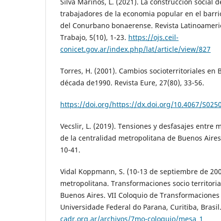
Silva Mariños, L. (2021). La construcción social d
trabajadores de la economia popular en el ba
del Conurbano bonaerense. Revista Latinoameri
Trabajo, 5(10), 1-23.
https://ojs.ceil-
conicet.gov.ar/index.php/lat/article/view/827
Torres, H. (2001). Cambios socioterritoriales en
década de1990. Revista Eure, 27(80), 33-56.
https://doi.org/https://dx.doi.org/10.4067/S0
Vecslir, L. (2019). Tensiones y desfasajes entre
de la centralidad metropolitana de Buenos Aires
10-41.
Vidal Koppmann, S. (10-13 de septiembre de 200
metropolitana. Transformaciones socio territorial
Buenos Aires. VII Coloquio de Transformaciones t
Universidade Federal do Parana, Curitiba, Brasil
cadr.org.ar/archivos/7mo-coloquio/mesa_1