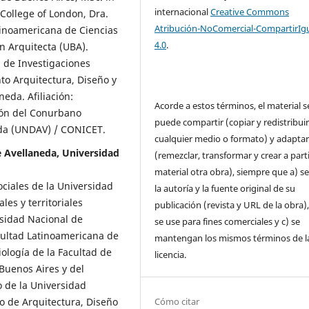
internacional
Creative Commons
 College of London, Dra.
Atribución-NoComercial-CompartirIg
tinoamericana de Ciencias
4.0
.
ón Arquitecta (UBA).
 de Investigaciones
to Arquitectura, Diseño y
eda. Afiliación:
Acorde a estos términos, el material s
ión del Conurbano
puede compartir (copiar y redistribui
eda (UNDAV) / CONICET.
cualquier medio o formato) y adapta
e Avellaneda, Universidad
(remezclar, transformar y crear a parti
material otra obra), siempre que a) se
ociales de la Universidad
la autoría y la fuente original de su
les y territoriales
publicación (revista y URL de la obra)
rsidad Nacional de
se use para fines comerciales y c) se
acultad Latinoamericana de
mantengan los mismos términos de l
iología de la Facultad de
licencia.
Buenos Aires y del
 de la Universidad
Cómo citar
o de Arquitectura, Diseño