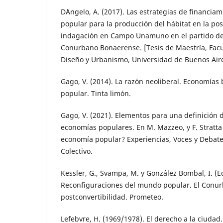
D´Angelo, A. (2017). Las estrategias de financia
popular para la producción del hábitat en la pos
indagación en Campo Unamuno en el partido d
Conurbano Bonaerense. [Tesis de Maestría, Facu
Diseño y Urbanismo, Universidad de Buenos Aire
Gago, V. (2014). La razón neoliberal. Economías
popular. Tinta limón.
Gago, V. (2021). Elementos para una definición 
economías populares. En M. Mazzeo, y F. Stratta 
economía popular? Experiencias, Voces y Debates
Colectivo.
Kessler, G., Svampa, M. y González Bombal, I. (Ed
Reconfiguraciones del mundo popular. El Conu
postconvertibilidad. Prometeo.
Lefebvre, H. (1969/1978). El derecho a la ciudad