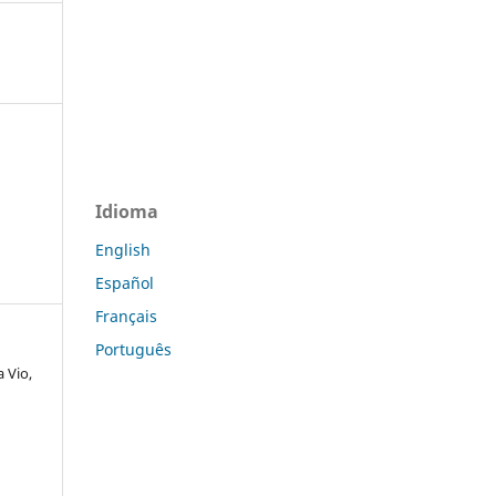
Idioma
English
Español
Français
Português
 Vio,