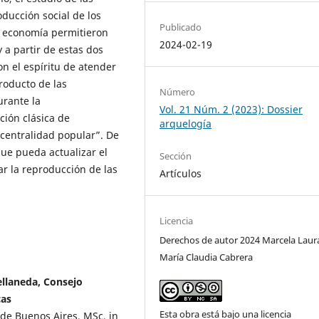
oducción social de los
Publicado
 economía permitieron
2024-02-19
y a partir de estas dos
on el espíritu de atender
roducto de las
Número
urante la
Vol. 21 Núm. 2 (2023): Dossier
ción clásica de
arquelogía
“centralidad popular”. De
ue pueda actualizar el
Sección
ar la reproducción de las
Artículos
Licencia
Derechos de autor 2024 Marcela Laura
María Claudia Cabrera
ellaneda, Consejo
cas
Esta obra está bajo una licencia
de Buenos Aires, MSc. in