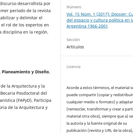
iscurso desarrollista por
Número
imer período de la revista
Vol. 15 Núm. 1 (2017): Dossier: C
bilizar y delimitar el
del espacio y cultura política en l
el rol de los expertos en
Argentina 1966-2001
 disciplina en la región.
Sección
Artículos
Licencia
, Planeamiento y Diseño.
de la Arquitectura y la
Acorde a estos términos, el material s
Becaria Posdoctoral del
puede compartir (copiar y redistribui
nística (FAPyD). Participa
cualquier medio o formato) y adapta
oria de la Arquitectura y
(remezclar, transformar y crear a parti
material otra obra), siempre que a) se
la autoría y la fuente original de su
publicación (revista y URL de la obra)