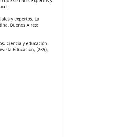
lo que se hace. Expertos y
ibros
uales y expertos. La
tina. Buenos Aires:
tos. Ciencia y educación
vista Educación, (285),