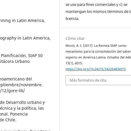
se use para fines comerciales y c) se
mantengan los mismos términos de l
licencia.
nning in Latin America,
ography in Latin America,
Cómo citar
Monti, A. I. (2017). La Revista SIAP como
mecanismo para la consolidación del sabe
Planificación, SIAP 50
experto en América Latina.
Estudios Del háb
Bitácora Urbano
15
(1), e015.
https://doi.org/10.24215/24226483e015
tinoamericano del
Más formatos de cita
septiembre/noviembre.
/12/gore-lik/
 de Desarrollo urbano y
cnica y la política, las
ional. Ponencia
de Chile.