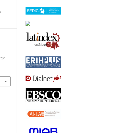
a
r
itat
,