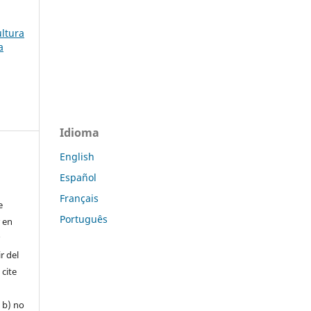
ultura
a
Idioma
English
Español
Français
e
Português
r en
r
r del
 cite
, b) no