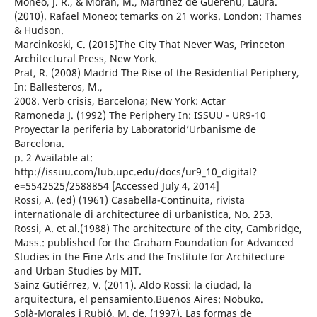
Moneo, J. R., & Moran, M., Martínez de Guereñu, Laura.
(2010). Rafael Moneo: temarks on 21 works. London: Thames
& Hudson.
Marcinkoski, C. (2015)The City That Never Was, Princeton
Architectural Press, New York.
Prat, R. (2008) Madrid The Rise of the Residential Periphery,
In: Ballesteros, M.,
2008. Verb crisis, Barcelona; New York: Actar
Ramoneda J. (1992) The Periphery In: ISSUU - UR9-10
Proyectar la periferia by Laboratorid’Urbanisme de
Barcelona.
p. 2 Available at:
http://issuu.com/lub.upc.edu/docs/ur9_10_digital?
e=5542525/2588854 [Accessed July 4, 2014]
Rossi, A. (ed) (1961) Casabella-Continuita, rivista
internationale di architecturee di urbanistica, No. 253.
Rossi, A. et al.(1988) The architecture of the city, Cambridge,
Mass.: published for the Graham Foundation for Advanced
Studies in the Fine Arts and the Institute for Architecture
and Urban Studies by MIT.
Sainz Gutiérrez, V. (2011). Aldo Rossi: la ciudad, la
arquitectura, el pensamiento.Buenos Aires: Nobuko.
Solà-Morales i Rubió, M. de. (1997). Las formas de