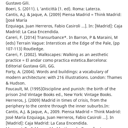
Gustavo Gili.
Boeri, S. (2011). L ’anticittà (1. ed). Roma: Laterza.
Cantis, A.J. & Jaque, A. (2009) Piensa Madrid = Think Madrid:
[José María
Ezquiaga, Juan Herreros, Fabio Casiroli ...]. In: [Madrid]: Caja
Madrid: La Casa Encendida.
Careri, F. (2014) Transurbance*. In Barron, P & Maraini, M
(eds) Terrain Vague: Interstices at the Edge of the Pale, (pp
107-113) Routledge.
Careri, F. (2002). Walkscapes: Walking as an aesthetic
practice = El andar como practica estetica.Barcelona:
Editorial Gustava Gili, GG.
Forty, A. (2004). Words and buildings: a vocabulary of
modern architecture: with 216 illustrations. London: Thames
& Hudson.
Foucault, M. (1995)Discipline and punish: the birth of the
prison 2nd Vintage Books ed., New York: Vintage Books.
Herreros, J. (2009) Madrid in times of crisis, from the
periphery to the centre through the inner suburbs.In:
Cantis, A.J. & Jaque, A., 2009. Piensa Madrid = Think Madrid:
José María Ezquiaga, Juan Herreros, Fabio Casiroli ...]. In
[Madrid]: Caja Madrid: La Casa Encendida.