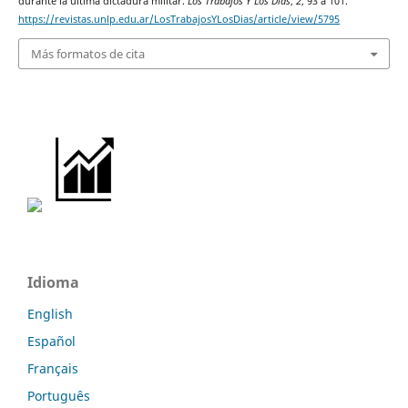
durante la última dictadura militar.
Los Trabajos Y Los Días
,
2
, 93 a 101.
https://revistas.unlp.edu.ar/LosTrabajosYLosDias/article/view/5795
Más formatos de cita
Idioma
English
Español
Français
Português