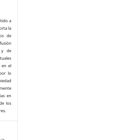
tido a
orta la
hos de
fusión
 y de
rtuales
 en el
por lo
piedad
amente
das en
de los
res.
 la