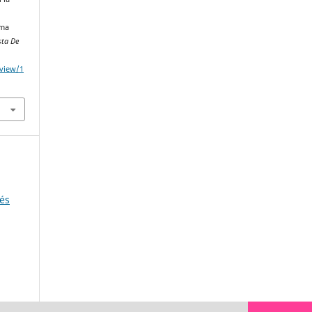
ema
sta De
/view/1
rés