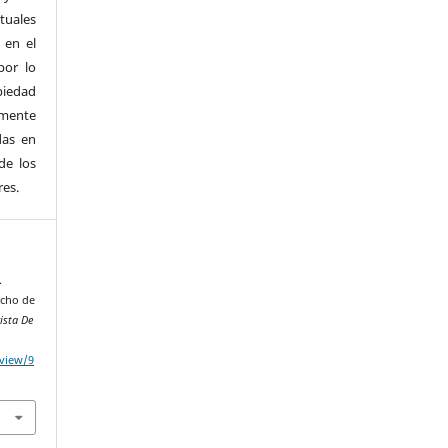
rtuales
 en el
por lo
piedad
amente
das en
de los
res.
.
echo de
ista De
/view/9