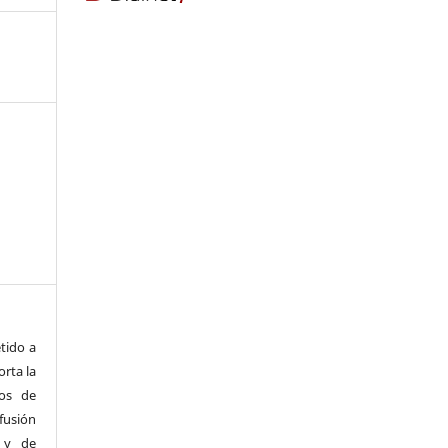
s
tido a
orta la
hos de
fusión
 y de