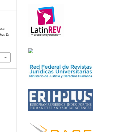
scar
hos En