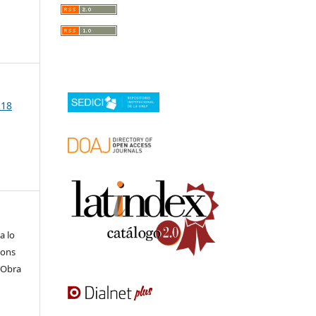
 18
a lo
mons
 Obra