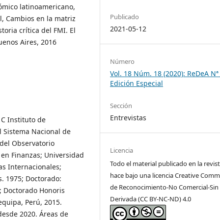
ómico latinoamericano,
Publicado
l, Cambios en la matriz
2021-05-12
oria crítica del FMI. El
uenos Aires, 2016
Número
Vol. 18 Núm. 18 (2020): ReDeA Nª
Edición Especial
Sección
Entrevistas
C Instituto de
 Sistema Nacional de
 del Observatorio
Licencia
 en Finanzas; Universidad
Todo el material publicado en la revist
as Internacionales;
hace bajo una licencia Creative Com
. 1975; Doctorado:
de Reconocimiento-No Comercial-Sin
7; Doctorado Honoris
Derivada (CC BY-NC-ND) 4.0
equipa, Perú, 2015.
desde 2020. Áreas de