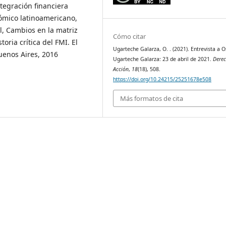
ntegración financiera
ómico latinoamericano,
l, Cambios en la matriz
Cómo citar
oria crítica del FMI. El
Ugarteche Galarza, O. . (2021). Entrevista a O
Buenos Aires, 2016
Ugarteche Galarza: 23 de abril de 2021.
Derec
Acción
,
18
(18), 508.
https://doi.org/10.24215/25251678e508
Más formatos de cita