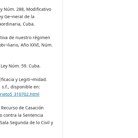
ey Núm. 288, Modificativo
ey Ge¬neral de la
aordinaria, Cuba.
ativa de nuestro régimen
obi¬liario, Año XXVI, Núm.
 Ley Núm. 59. Cuba.
Eficacia y Legiti¬midad.
 s.f., disponible en:
prieto5_310702.html
. Recurso de Casación
o contra la Sentencia
Sala Segunda de lo Civil y