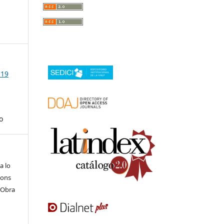
 19
o
a lo
mons
 Obra