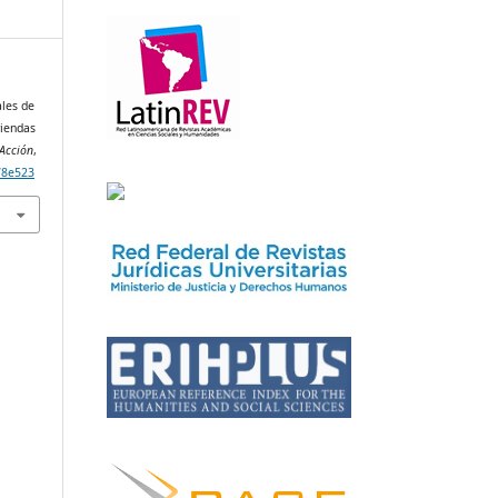
ales de
viendas
Acción
,
78e523