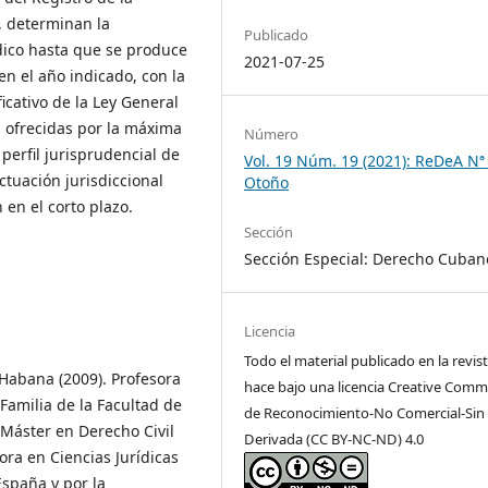
, determinan la
Publicado
ídico hasta que se produce
2021-07-25
s en el año indicado, con la
icativo de la Ley General
es ofrecidas por la máxima
Número
 perfil jurisprudencial de
Vol. 19 Núm. 19 (2021): ReDeA Nª
ctuación jurisdiccional
Otoño
 en el corto plazo.
Sección
Sección Especial: Derecho Cuban
Licencia
Todo el material publicado en la revist
Habana (2009). Profesora
hace bajo una licencia Creative Com
Familia de la Facultad de
de Reconocimiento-No Comercial-Sin
 Máster en Derecho Civil
Derivada (CC BY-NC-ND) 4.0
tora en Ciencias Jurídicas
España y por la