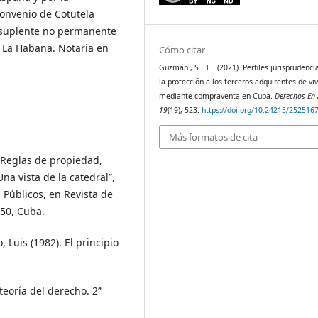
onvenio de Cotutela
a suplente no permanente
de La Habana. Notaria en
Cómo citar
Guzmán , S. H. . (2021). Perfiles jurisprudenci
la protección a los terceros adquirentes de vi
mediante compraventa en Cuba.
Derechos En 
19
(19), 523.
https://doi.org/10.24215/252516
Más formatos de cita
“Reglas de propiedad,
na vista de la catedral”,
 Públicos, en Revista de
350, Cuba.
 Luis (1982). El principio
 teoría del derecho. 2ª