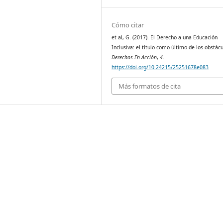
Cómo citar
et al, G. (2017). El Derecho a una Educación
Inclusiva: el título como último de los obstácu
Derechos En Acción
,
4
.
https://doi.org/10.24215/25251678e083
Más formatos de cita