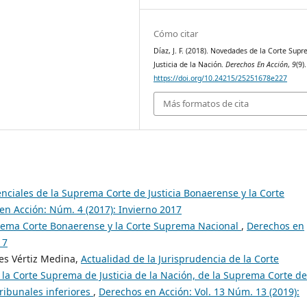
Cómo citar
Díaz, J. F. (2018). Novedades de la Corte Sup
Justicia de la Nación.
Derechos En Acción
,
9
(9).
https://doi.org/10.24215/25251678e227
Más formatos de cita
ciales de la Suprema Corte de Justicia Bonaerense y la Corte
en Acción: Núm. 4 (2017): Invierno 2017
ema Corte Bonaerense y la Corte Suprema Nacional
,
Derechos en
17
es Vértiz Medina,
Actualidad de la Jurisprudencia de la Corte
a Corte Suprema de Justicia de la Nación, de la Suprema Corte de
Tribunales inferiores
,
Derechos en Acción: Vol. 13 Núm. 13 (2019):