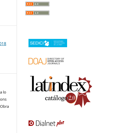
2018
a lo
mons
 Obra