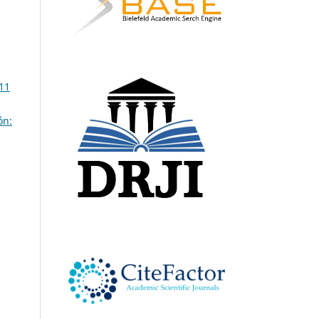
11
ón: