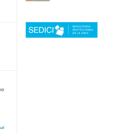
juy
ual