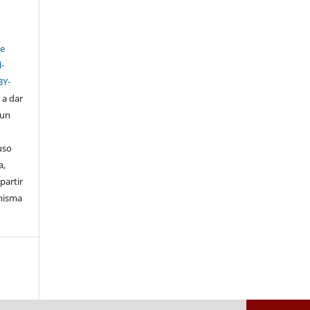
ve
-
BY-
s a dar
 un
uso
a,
partir
 misma