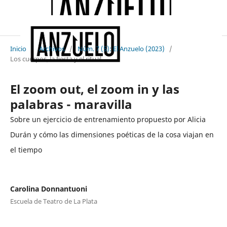
Inicio
/
Archivos
/
Núm. 7 (5): El Anzuelo (2023)
/
Los cuerpos, la fiesta y el ritual
El zoom out, el zoom in y las
palabras - maravilla
Sobre un ejercicio de entrenamiento propuesto por Alicia
Durán y cómo las dimensiones poéticas de la cosa viajan en
el tiempo
Carolina Donnantuoni
Escuela de Teatro de La Plata