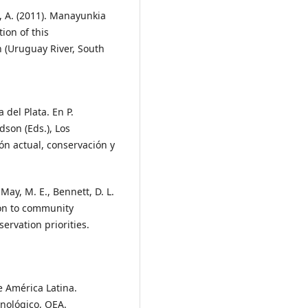
o, A. (2011). Manayunkia
ion of this
 (Uruguay River, South
 del Plata. En P.
dson (Eds.), Los
ión actual, conservación y
 May, M. E., Bennett, D. L.
ion to community
ervation priorities.
de América Latina.
cnológico, OEA.