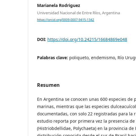
Marianela Rodriguez
Universidad Nacional de Entre Ríos, Argentina
https://orcid.org/0009-0007-9415-1342
DOI:
https://doi.org/10.24215/16684869e048
Palabras clave:
poliqueto, endemismo, Río Urug
Resumen
En Argentina se conocen unas 600 especies de p
marinas, mientras que las especies dulceacuíc
documentadas, con solo 22 registradas para la r
estudio reporta por primera vez la presencia de
(Histriobdellidae, Polychaeta) en la provincia de
distribución conocida desde el sur de Brasil ha