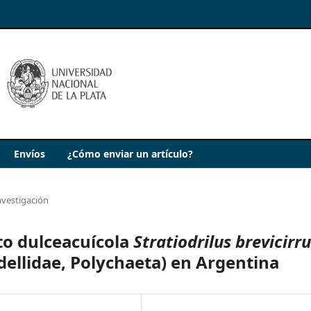
Envíos
¿Cómo enviar un artículo?
nvestigación
to dulceacuícola
Stratiodrilus brevicirr
dellidae, Polychaeta) en Argentina