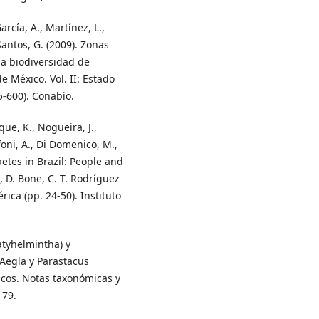
García, A., Martínez, L.,
 Santos, G. (2009). Zonas
 la biodiversidad de
e México. Vol. II: Estado
-600). Conabio.
que, K., Nogueira, J.,
foni, A., Di Domenico, M.,
aetes in Brazil: People and
, D. Bone, C. T. Rodríguez
rica (pp. 24-50). Instituto
atyhelmintha) y
 Aegla y Parastacus
cos. Notas taxonómicas y
179.