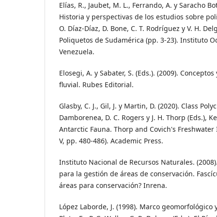
Elías, R., Jaubet, M. L., Ferrando, A. y Saracho Bot
Historia y perspectivas de los estudios sobre po
O. Díaz-Díaz, D. Bone, C. T. Rodríguez y V. H. Del
Poliquetos de Sudamérica (pp. 3-23). Instituto 
Venezuela.
Elosegi, A. y Sabater, S. (Eds.). (2009). Conceptos
fluvial. Rubes Editorial.
Glasby, C. J., Gil, J. y Martin, D. (2020). Class Pol
Damborenea, D. C. Rogers y J. H. Thorp (Eds.), K
Antarctic Fauna. Thorp and Covich's Freshwater In
V, pp. 480-486). Academic Press.
Instituto Nacional de Recursos Naturales. (2008
para la gestión de áreas de conservación. Fascíc
áreas para conservación? Inrena.
López Laborde, J. (1998). Marco geomorfológico y