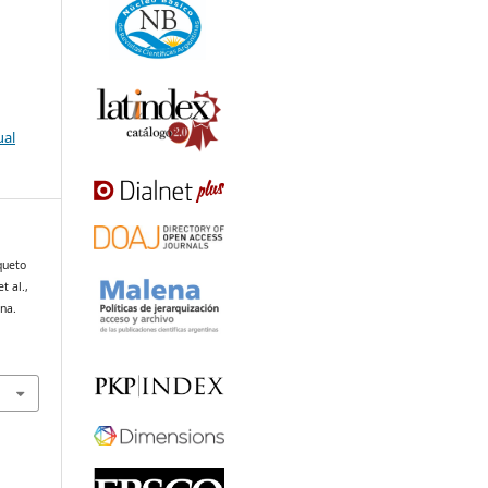
ual
queto
t al.,
ina.