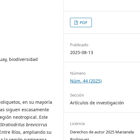
PDF
Publicado
2025-08-13
uay, biodiversidad
Número
Núm. 44 (2025)
Sección
oliquetos, en su mayoría
Artículos de investigación
olas siguen escasamente
egión neotropical. Este
Licencia
Stratiodrilus brevicirrus
Derechos de autor 2025 Marianela
 Entre Ríos, ampliando su
Rodriguez
cia la región pampeana