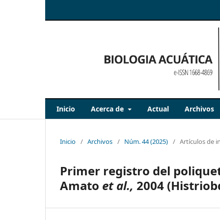
Inicio
Acerca de
Actual
Archivos
Inicio
/
Archivos
/
Núm. 44 (2025)
/
Artículos de i
Primer registro del polique
Amato
et al.,
2004 (Histriob