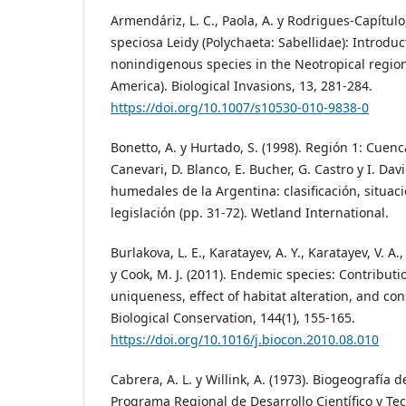
Armendáriz, L. C., Paola, A. y Rodrigues-Capítul
speciosa Leidy (Polychaeta: Sabellidae): Introduct
nonindigenous species in the Neotropical region
America). Biological Invasions, 13, 281-284.
https://doi.org/10.1007/s10530-010-9838-0
Bonetto, A. y Hurtado, S. (1998). Región 1: Cuenca
Canevari, D. Blanco, E. Bucher, G. Castro y I. Davi
humedales de la Argentina: clasificación, situac
legislación (pp. 31-72). Wetland International.
Burlakova, L. E., Karatayev, A. Y., Karatayev, V. A.,
y Cook, M. J. (2011). Endemic species: Contribut
uniqueness, effect of habitat alteration, and cons
Biological Conservation, 144(1), 155-165.
https://doi.org/10.1016/j.biocon.2010.08.010
Cabrera, A. L. y Willink, A. (1973). Biogeografía 
Programa Regional de Desarrollo Científico y Te