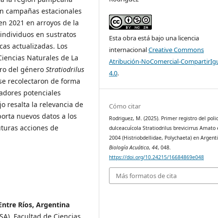
en campañas estacionales
n 2021 en arroyos de la
 individuos en sustratos
Esta obra está bajo una licencia
cas actualizadas. Los
internacional
Creative Commons
iencias Naturales de La
Atribución-NoComercial-CompartirIg
tro del género
Stratiodrilus
4.0
.
 se recolectaron de forma
dadores potenciales
jo resalta la relevancia de
Cómo citar
porta nuevos datos a los
Rodriguez, M. (2025). Primer registro del poli
uturas acciones de
dulceacuícola Stratiodrilus brevicirrus Amato e
2004 (Histriobdellidae, Polychaeta) en Argent
Biología Acuática
,
44
, 048.
https://doi.org/10.24215/16684869e048
Más formatos de cita
Entre Ríos, Argentina
SA), Facultad de Ciencias