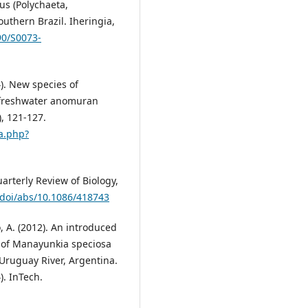
lus (Polychaeta,
outhern Brazil. Iheringia,
90/S0073-
04). New species of
om freshwater anomuran
), 121-127.
a.php?
rterly Review of Biology,
/doi/abs/10.1086/418743
, A. (2012). An introduced
s of Manayunkia speciosa
 Uruguay River, Argentina.
). InTech.