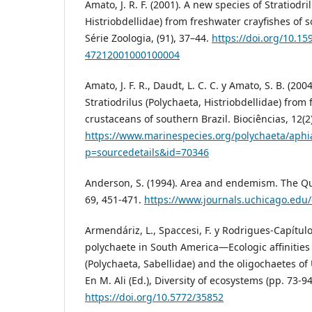
Amato, J. R. F. (2001). A new species of Stratiodri
Histriobdellidae) from freshwater crayfishes of s
Série Zoologia, (91), 37–44.
https://doi.org/10.15
47212001000100004
Amato, J. F. R., Daudt, L. C. C. y Amato, S. B. (20
Stratiodrilus (Polychaeta, Histriobdellidae) fr
crustaceans of southern Brazil. Biociências, 12(2
https://www.marinespecies.org/polychaeta/aphi
p=sourcedetails&id=70346
Anderson, S. (1994). Area and endemism. The Qua
69, 451-471.
https://www.journals.uchicago.edu
Armendáriz, L., Spaccesi, F. y Rodrigues-Capítulo
polychaete in South America—Ecologic affinitie
(Polychaeta, Sabellidae) and the oligochaetes of
En M. Ali (Ed.), Diversity of ecosystems (pp. 73-94
https://doi.org/10.5772/35852