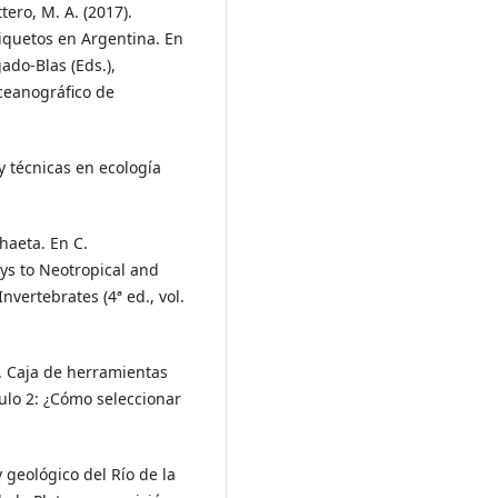
tero, M. A. (2017).
liquetos en Argentina. En
gado-Blas (Eds.),
Oceanográfico de
 y técnicas en ecología
ychaeta. En C.
eys to Neotropical and
vertebrates (4ª ed., vol.
). Caja de herramientas
ulo 2: ¿Cómo seleccionar
 geológico del Río de la