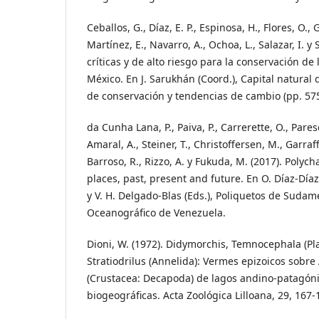
Ceballos, G., Díaz, E. P., Espinosa, H., Flores, O., 
Martínez, E., Navarro, A., Ochoa, L., Salazar, I. y
críticas y de alto riesgo para la conservación de
México. En J. Sarukhán (Coord.), Capital natural d
de conservación y tendencias de cambio (pp. 575
da Cunha Lana, P., Paiva, P., Carrerette, O., Pares
Amaral, A., Steiner, T., Christoffersen, M., Garraf
Barroso, R., Rizzo, A. y Fukuda, M. (2017). Polych
places, past, present and future. En O. Díaz-Díaz
y V. H. Delgado-Blas (Eds.), Poliquetos de Sudamé
Oceanográfico de Venezuela.
Dioni, W. (1972). Didymorchis, Temnocephala (Pl
Stratiodrilus (Annelida): Vermes epizoicos sobre
(Crustacea: Decapoda) de lagos andino-patagóni
biogeográficas. Acta Zoológica Lilloana, 29, 167-