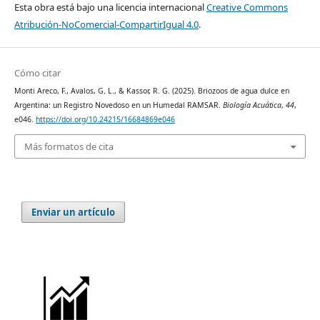
Esta obra está bajo una licencia internacional
Creative Commons
Atribución-NoComercial-CompartirIgual 4.0
.
Cómo citar
Monti Areco, F., Avalos, G. L., & Kassor, R. G. (2025). Briozoos de agua dulce en
Argentina: un Registro Novedoso en un Humedal RAMSAR.
Biología Acuática
,
44
,
e046.
https://doi.org/10.24215/16684869e046
Más formatos de cita
Enviar un artículo