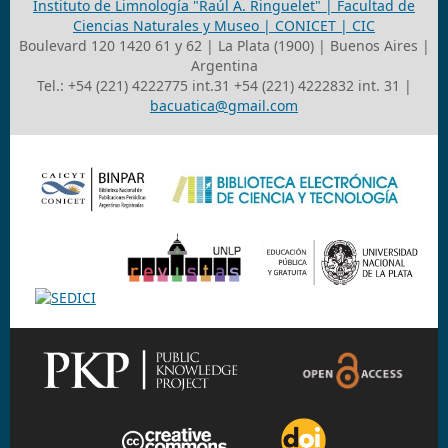
Instituto de Limnología "Raúl A. Ringuelet" | Facultad de
Ciencias Naturales y Museo | CONICET | CIC
Boulevard 120 1420 61 y 62 | La Plata (1900) | Buenos Aires |
Argentina
Tel.: +54 (221) 4222775 int.31 +54 (221) 4222832 int. 31 |
bacuatica@gmail.com