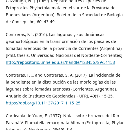
Cazzaniga, N. J. (1989). Registro de tres especies de
Ectoproctos Phylactolaemata en el sur de la Provincia de
Buenos Aires (Argentina). Boletín de la Sociedad de Biología
de Concepción, 60. 43-49.
Contreras, F. I. (2016). Las lagunas y sus dinámicas
geomorfológicas en la transformación de los paisajes de
lomadas arenosas de la provincia de Corrientes (Argentina)
[PhD. thesis, Universidad Nacional del Nordeste-Corrientes].
http://repositorio.unne.edu.ar/handle/123456789/51153
Contreras, F. I. and Contreras, S. A. (2017). La incidencia de
la pendiente en la distribución de las morfologías de las
lagunas sobre lomadas arenosas (Corrientes, Argentina).
Anuário do Instituto de Geociencias - UFRJ, 40(1), 15-25.
https://doi.org/10.11137/2017_1_15_25
Cordiviola de Yuan, E. (1977). Notas sobre briozoos del Río
Paraná V. Plumatella emarginata Allman (Ec toproc ta, Phylac
tolaemata). Neotrópica, 23(69), 3-6.