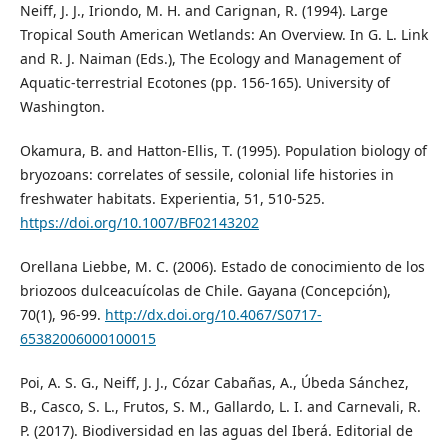
Neiff, J. J., Iriondo, M. H. and Carignan, R. (1994). Large
Tropical South American Wetlands: An Overview. In G. L. Link
and R. J. Naiman (Eds.), The Ecology and Management of
Aquatic-terrestrial Ecotones (pp. 156-165). University of
Washington.
Okamura, B. and Hatton-Ellis, T. (1995). Population biology of
bryozoans: correlates of sessile, colonial life histories in
freshwater habitats. Experientia, 51, 510-525.
https://doi.org/10.1007/BF02143202
Orellana Liebbe, M. C. (2006). Estado de conocimiento de los
briozoos dulceacuícolas de Chile. Gayana (Concepción),
70(1), 96-99.
http://dx.doi.org/10.4067/S0717-
65382006000100015
Poi, A. S. G., Neiff, J. J., Cózar Cabañas, A., Úbeda Sánchez,
B., Casco, S. L., Frutos, S. M., Gallardo, L. I. and Carnevali, R.
P. (2017). Biodiversidad en las aguas del Iberá. Editorial de