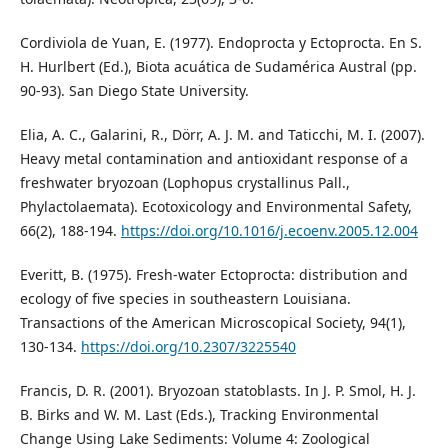
Cordiviola de Yuan, E. (1977). Endoprocta y Ectoprocta. En S.
H. Hurlbert (Ed.), Biota acuática de Sudamérica Austral (pp.
90-93). San Diego State University.
Elia, A. C., Galarini, R., Dörr, A. J. M. and Taticchi, M. I. (2007).
Heavy metal contamination and antioxidant response of a
freshwater bryozoan (Lophopus crystallinus Pall.,
Phylactolaemata). Ecotoxicology and Environmental Safety,
66(2), 188-194.
https://doi.org/10.1016/j.ecoenv.2005.12.004
Everitt, B. (1975). Fresh-water Ectoprocta: distribution and
ecology of five species in southeastern Louisiana.
Transactions of the American Microscopical Society, 94(1),
130-134.
https://doi.org/10.2307/3225540
Francis, D. R. (2001). Bryozoan statoblasts. In J. P. Smol, H. J.
B. Birks and W. M. Last (Eds.), Tracking Environmental
Change Using Lake Sediments: Volume 4: Zoological