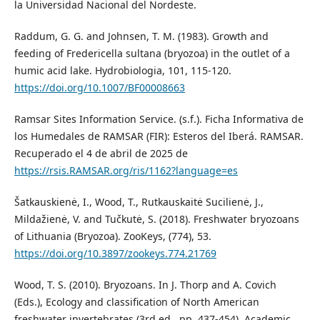
la Universidad Nacional del Nordeste.
Raddum, G. G. and Johnsen, T. M. (1983). Growth and
feeding of Fredericella sultana (bryozoa) in the outlet of a
humic acid lake. Hydrobiologia, 101, 115-120.
https://doi.org/10.1007/BF00008663
Ramsar Sites Information Service. (s.f.). Ficha Informativa de
los Humedales de RAMSAR (FIR): Esteros del Iberá. RAMSAR.
Recuperado el 4 de abril de 2025 de
https://rsis.RAMSAR.org/ris/1162?language=es
Šatkauskienė, I., Wood, T., Rutkauskaitė Sucilienė, J.,
Mildažienė, V. and Tučkutė, S. (2018). Freshwater bryozoans
of Lithuania (Bryozoa). ZooKeys, (774), 53.
https://doi.org/10.3897/zookeys.774.21769
Wood, T. S. (2010). Bryozoans. In J. Thorp and A. Covich
(Eds.), Ecology and classification of North American
freshwater invertebrates (3rd ed., pp. 437-454). Academic