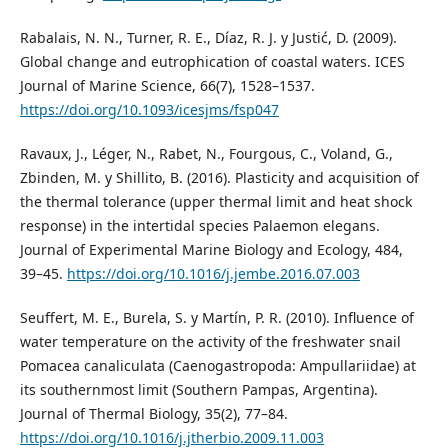
Rabalais, N. N., Turner, R. E., Díaz, R. J. y Justić, D. (2009).
Global change and eutrophication of coastal waters. ICES
Journal of Marine Science, 66(7), 1528–1537.
https://doi.org/10.1093/icesjms/fsp047
Ravaux, J., Léger, N., Rabet, N., Fourgous, C., Voland, G.,
Zbinden, M. y Shillito, B. (2016). Plasticity and acquisition of
the thermal tolerance (upper thermal limit and heat shock
response) in the intertidal species Palaemon elegans.
Journal of Experimental Marine Biology and Ecology, 484,
39–45.
https://doi.org/10.1016/j.jembe.2016.07.003
Seuffert, M. E., Burela, S. y Martín, P. R. (2010). Influence of
water temperature on the activity of the freshwater snail
Pomacea canaliculata (Caenogastropoda: Ampullariidae) at
its southernmost limit (Southern Pampas, Argentina).
Journal of Thermal Biology, 35(2), 77–84.
https://doi.org/10.1016/j.jtherbio.2009.11.003