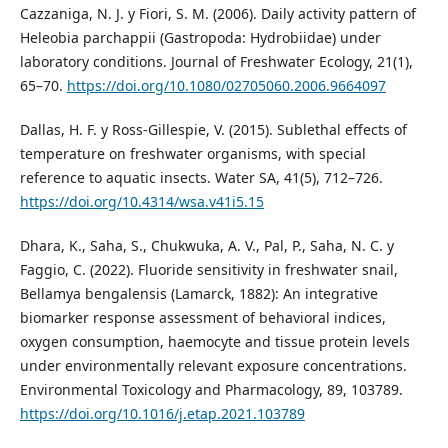
Cazzaniga, N. J. y Fiori, S. M. (2006). Daily activity pattern of
Heleobia parchappii (Gastropoda: Hydrobiidae) under
laboratory conditions. Journal of Freshwater Ecology, 21(1),
65–70.
https://doi.org/10.1080/02705060.2006.9664097
Dallas, H. F. y Ross-Gillespie, V. (2015). Sublethal effects of
temperature on freshwater organisms, with special
reference to aquatic insects. Water SA, 41(5), 712–726.
https://doi.org/10.4314/wsa.v41i5.15
Dhara, K., Saha, S., Chukwuka, A. V., Pal, P., Saha, N. C. y
Faggio, C. (2022). Fluoride sensitivity in freshwater snail,
Bellamya bengalensis (Lamarck, 1882): An integrative
biomarker response assessment of behavioral indices,
oxygen consumption, haemocyte and tissue protein levels
under environmentally relevant exposure concentrations.
Environmental Toxicology and Pharmacology, 89, 103789.
https://doi.org/10.1016/j.etap.2021.103789