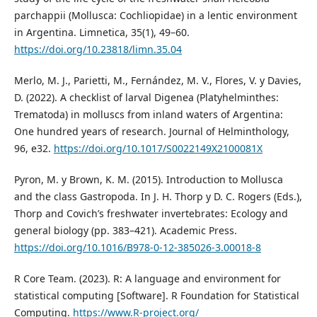
parchappii (Mollusca: Cochliopidae) in a lentic environment
in Argentina. Limnetica, 35(1), 49–60.
https://doi.org/10.23818/limn.35.04
Merlo, M. J., Parietti, M., Fernández, M. V., Flores, V. y Davies,
D. (2022). A checklist of larval Digenea (Platyhelminthes:
Trematoda) in molluscs from inland waters of Argentina:
One hundred years of research. Journal of Helminthology,
96, e32.
https://doi.org/10.1017/S0022149X2100081X
Pyron, M. y Brown, K. M. (2015). Introduction to Mollusca
and the class Gastropoda. In J. H. Thorp y D. C. Rogers (Eds.),
Thorp and Covich’s freshwater invertebrates: Ecology and
general biology (pp. 383–421). Academic Press.
https://doi.org/10.1016/B978-0-12-385026-3.00018-8
R Core Team. (2023). R: A language and environment for
statistical computing [Software]. R Foundation for Statistical
Computing.
https://www.R-project.org/