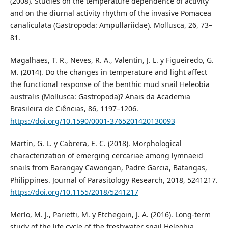
(2008). Studies on the temperature dependence of activity
and on the diurnal activity rhythm of the invasive Pomacea
canaliculata (Gastropoda: Ampullariidae). Mollusca, 26, 73–
81.
Magalhaes, T. R., Neves, R. A., Valentin, J. L. y Figueiredo, G.
M. (2014). Do the changes in temperature and light affect
the functional response of the benthic mud snail Heleobia
australis (Mollusca: Gastropoda)? Anais da Academia
Brasileira de Ciências, 86, 1197–1206.
https://doi.org/10.1590/0001-3765201420130093
Martin, G. L. y Cabrera, E. C. (2018). Morphological
characterization of emerging cercariae among lymnaeid
snails from Barangay Cawongan, Padre Garcia, Batangas,
Philippines. Journal of Parasitology Research, 2018, 5241217.
https://doi.org/10.1155/2018/5241217
Merlo, M. J., Parietti, M. y Etchegoin, J. A. (2016). Long-term
study of the life cycle of the freshwater snail Heleobia