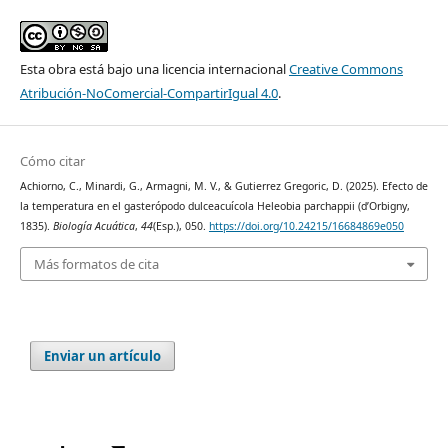
Esta obra está bajo una licencia internacional
Creative Commons
Atribución-NoComercial-CompartirIgual 4.0
.
Cómo citar
Achiorno, C., Minardi, G., Armagni, M. V., & Gutierrez Gregoric, D. (2025). Efecto de
la temperatura en el gasterópodo dulceacuícola Heleobia parchappii (d’Orbigny,
1835).
Biología Acuática
,
44
(Esp.), 050.
https://doi.org/10.24215/16684869e050
Más formatos de cita
Enviar un artículo