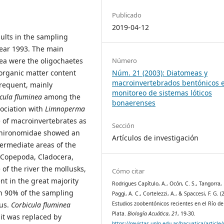
Publicado
2019-04-12
ults in the sampling
 year 1993. The main
Número
ea were the oligochaetes
Núm. 21 (2003): Diatomeas y
 organic matter content
macroinvertebrados bentónicos e
frequent, mainly
monitoreo de sistemas lóticos
cula
fluminea
among the
bonaerenses
sociation with
Limnoperma
 of macroinvertebrates as
Sección
 Chironomidae showed an
Artículos de investigación
termediate areas of the
 Copepoda, Cladocera,
 of the river the mollusks,
Cómo citar
t in the great majority
Rodrigues Capítulo, A., Ocón, C. S., Tangorra,
in 90% of the sampling
Paggi, A. C., Cortelezzi, A., & Spaccesi, F. G. (
Estudios zoobentónicos recientes en el Río de
us.
Corbicula
fluminea
Plata.
Biología Acuática
,
21
, 19-30.
 it was replaced by
https://revistas.unlp.edu.ar/bacuatica/article