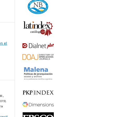
n el
 M.,
2019).
 la
/view/6