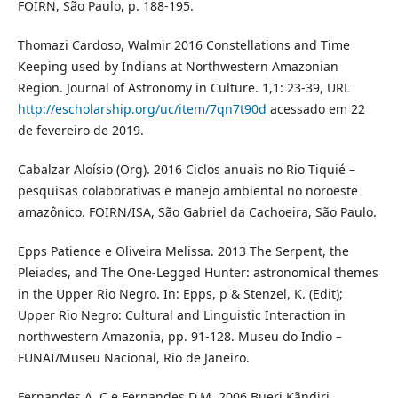
FOIRN, São Paulo, p. 188-195.
Thomazi Cardoso, Walmir 2016 Constellations and Time
Keeping used by Indians at Northwestern Amazonian
Region. Journal of Astronomy in Culture. 1,1: 23-39, URL
http://escholarship.org/uc/item/7qn7t90d
acessado em 22
de fevereiro de 2019.
Cabalzar Aloísio (Org). 2016 Ciclos anuais no Rio Tiquié –
pesquisas colaborativas e manejo ambiental no noroeste
amazônico. FOIRN/ISA, São Gabriel da Cachoeira, São Paulo.
Epps Patience e Oliveira Melissa. 2013 The Serpent, the
Pleiades, and The One-Legged Hunter: astronomical themes
in the Upper Rio Negro. In: Epps, p & Stenzel, K. (Edit);
Upper Rio Negro: Cultural and Linguistic Interaction in
northwestern Amazonia, pp. 91-128. Museu do Indio –
FUNAI/Museu Nacional, Rio de Janeiro.
Fernandes A. C e Fernandes D.M. 2006 Bueri Kãndiri