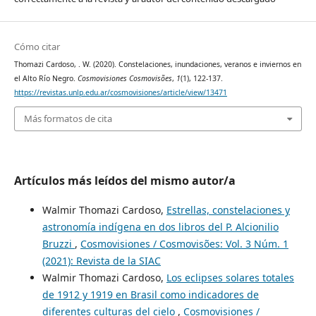
Cómo citar
Thomazi Cardoso, . W. (2020). Constelaciones, inundaciones, veranos e inviernos en
el Alto Río Negro.
Cosmovisiones Cosmovisões
,
1
(1), 122-137.
https://revistas.unlp.edu.ar/cosmovisiones/article/view/13471
Más formatos de cita
Artículos más leídos del mismo autor/a
Walmir Thomazi Cardoso,
Estrellas, constelaciones y
astronomía indígena en dos libros del P. Alcionilio
Bruzzi
,
Cosmovisiones / Cosmovisões: Vol. 3 Núm. 1
(2021): Revista de la SIAC
Walmir Thomazi Cardoso,
Los eclipses solares totales
de 1912 y 1919 en Brasil como indicadores de
diferentes culturas del cielo
,
Cosmovisiones /