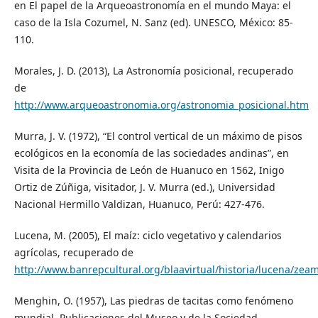
en El papel de la Arqueoastronomía en el mundo Maya: el
caso de la Isla Cozumel, N. Sanz (ed). UNESCO, México: 85-
110.
Morales, J. D. (2013), La Astronomía posicional, recuperado
de
http://www.arqueoastronomia.org/astronomia_posicional.htm
Murra, J. V. (1972), “El control vertical de un máximo de pisos
ecológicos en la economía de las sociedades andinas”, en
Visita de la Provincia de León de Huanuco en 1562, Inigo
Ortiz de Zúñiga, visitador, J. V. Murra (ed.), Universidad
Nacional Hermillo Valdizan, Huanuco, Perú: 427-476.
Lucena, M. (2005), El maíz: ciclo vegetativo y calendarios
agrícolas, recuperado de
http://www.banrepcultural.org/blaavirtual/historia/lucena/ze
Menghin, O. (1957), Las piedras de tacitas como fenómeno
mundial, Publicaciones del Museo y de la Sociedad