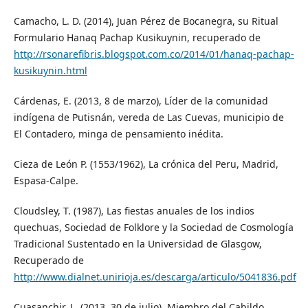
Camacho, L. D. (2014), Juan Pérez de Bocanegra, su Ritual
Formulario Hanaq Pachap Kusikuynin, recuperado de
http://rsonarefibris.blogspot.com.co/2014/01/hanaq-pachap-
kusikuynin.html
Cárdenas, E. (2013, 8 de marzo), Líder de la comunidad
indígena de Putisnán, vereda de Las Cuevas, municipio de
El Contadero, minga de pensamiento inédita.
Cieza de León P. (1553/1962), La crónica del Peru, Madrid,
Espasa-Calpe.
Cloudsley, T. (1987), Las fiestas anuales de los indios
quechuas, Sociedad de Folklore y la Sociedad de Cosmología
Tradicional Sustentado en la Universidad de Glasgow,
Recuperado de
http://www.dialnet.unirioja.es/descarga/articulo/5041836.pdf
Cuasanchir, L. (2013, 30 de julio), Miembro del Cabildo