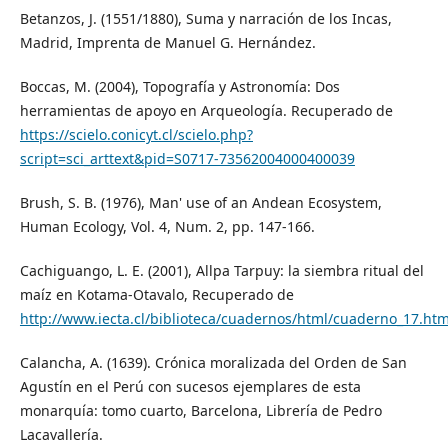
Betanzos, J. (1551/1880), Suma y narración de los Incas,
Madrid, Imprenta de Manuel G. Hernández.
Boccas, M. (2004), Topografía y Astronomía: Dos
herramientas de apoyo en Arqueología. Recuperado de
https://scielo.conicyt.cl/scielo.php?
script=sci_arttext&pid=S0717-73562004000400039
Brush, S. B. (1976), Man' use of an Andean Ecosystem,
Human Ecology, Vol. 4, Num. 2, pp. 147-166.
Cachiguango, L. E. (2001), Allpa Tarpuy: la siembra ritual del
maíz en Kotama-Otavalo, Recuperado de
http://www.iecta.cl/biblioteca/cuadernos/html/cuaderno_17.ht
Calancha, A. (1639). Crónica moralizada del Orden de San
Agustín en el Perú con sucesos ejemplares de esta
monarquía: tomo cuarto, Barcelona, Librería de Pedro
Lacavallería.