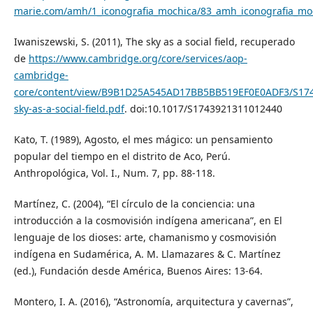
marie.com/amh/1_iconografia_mochica/83_amh_iconografia_mo
Iwaniszewski, S. (2011), The sky as a social field, recuperado
de
https://www.cambridge.org/core/services/aop-
cambridge-
core/content/view/B9B1D25A545AD17BB5BB519EF0E0ADF3/S174
sky-as-a-social-field.pdf
. doi:10.1017/S1743921311012440
Kato, T. (1989), Agosto, el mes mágico: un pensamiento
popular del tiempo en el distrito de Aco, Perú.
Anthropológica, Vol. I., Num. 7, pp. 88-118.
Martínez, C. (2004), “El círculo de la conciencia: una
introducción a la cosmovisión indígena americana”, en El
lenguaje de los dioses: arte, chamanismo y cosmovisión
indígena en Sudamérica, A. M. Llamazares & C. Martínez
(ed.), Fundación desde América, Buenos Aires: 13-64.
Montero, I. A. (2016), “Astronomía, arquitectura y cavernas”,