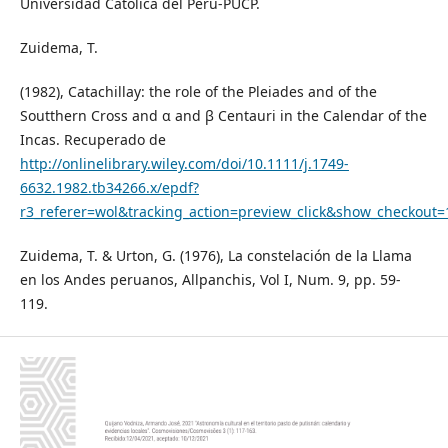
Universidad Católica del Perú-PUCP.
Zuidema, T.
(1982), Catachillay: the role of the Pleiades and of the
Soutthern Cross and α and β Centauri in the Calendar of the
Incas. Recuperado de
http://onlinelibrary.wiley.com/doi/10.1111/j.1749-
6632.1982.tb34266.x/epdf?
r3_referer=wol&tracking_action=preview_click&show_checkou
Zuidema, T. & Urton, G. (1976), La constelación de la Llama
en los Andes peruanos, Allpanchis, Vol I, Num. 9, pp. 59-
119.