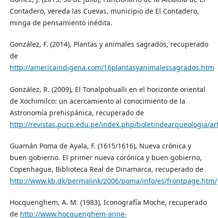
Contadero, vereda las Cuevas, municipio de El Contadero,
minga de pensamiento inédita.
González, F. (2014), Plantas y animales sagrados, recuperado
de
http://americaindigena.com/16plantasyanimalessagrados.htm
González, R. (2009), El Tonalpohualli en el horizonte oriental
de Xochimilco: un acercamiento al conocimiento de la
Astronomía prehispánica, recuperado de
http://revistas.pucp.edu.pe/index.php/boletindearqueologia/ar
Guamán Poma de Ayala, F. (1615/1616), Nueva crónica y
buen gobierno. El primer nueva corónica y buen gobierno,
Copenhague, Biblioteca Real de Dinamarca, recuperado de
http://www.kb.dk/permalink/2006/poma/info/es/frontpage.htm/
Hocquenghem, A. M. (1983), Iconografía Moche, recuperado
de
http://www.hocquenghem-anne-