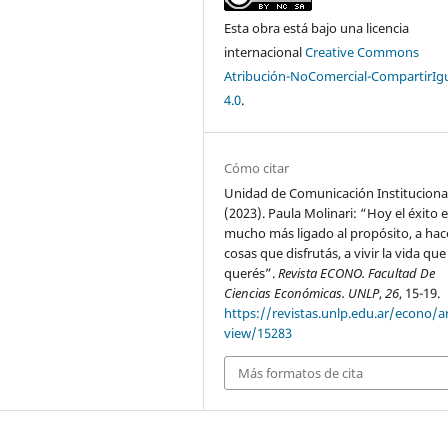
Esta obra está bajo una licencia
internacional
Creative Commons
Atribución-NoComercial-CompartirIg
4.0
.
Cómo citar
Unidad de Comunicación Institucional
(2023). Paula Molinari: “Hoy el éxito 
mucho más ligado al propósito, a hace
cosas que disfrutás, a vivir la vida que
querés”.
Revista ECONO. Facultad De
Ciencias Económicas. UNLP
,
26
, 15-19.
https://revistas.unlp.edu.ar/econo/ar
view/15283
Más formatos de cita