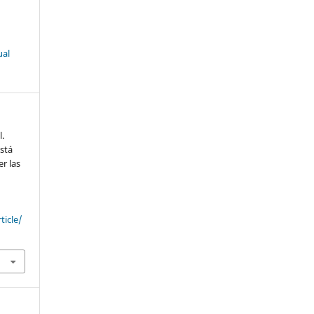
ual
.
está
r las
ticle/