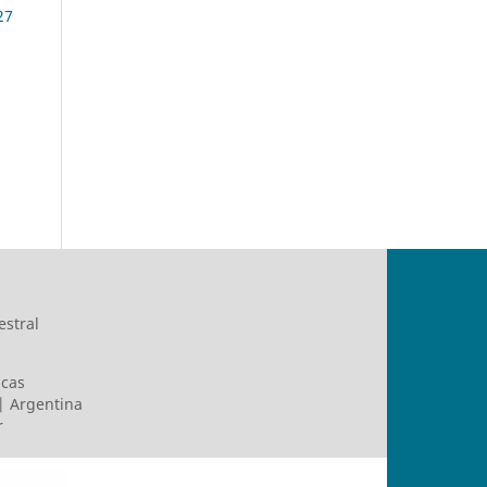
27
estral
icas
 | Argentina
r