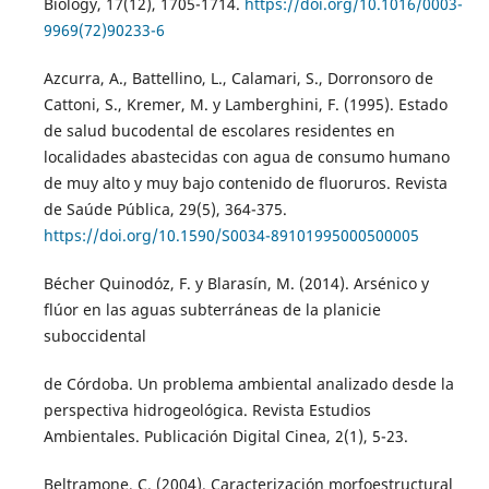
Biology, 17(12), 1705-1714.
https://doi.org/10.1016/0003-
9969(72)90233-6
Azcurra, A., Battellino, L., Calamari, S., Dorronsoro de
Cattoni, S., Kremer, M. y Lamberghini, F. (1995). Estado
de salud bucodental de escolares residentes en
localidades abastecidas con agua de consumo humano
de muy alto y muy bajo contenido de fluoruros. Revista
de Saúde Pública, 29(5), 364-375.
https://doi.org/10.1590/S0034-89101995000500005
Bécher Quinodóz, F. y Blarasín, M. (2014). Arsénico y
flúor en las aguas subterráneas de la planicie
suboccidental
de Córdoba. Un problema ambiental analizado desde la
perspectiva hidrogeológica. Revista Estudios
Ambientales. Publicación Digital Cinea, 2(1), 5-23.
Beltramone, C. (2004). Caracterización morfoestructural