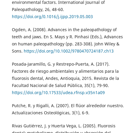
environmental factors. International Journal of
Paleopathology, 26, 48-60.
https://doi.org/0.1016/j.ijpp.2019.05.003
Ogden, A. (2008). Advances in the paleopathology of
teeth and jaws. En S. Mays y R. Pinhasi (Eds.), Advances
on human paleopathology (pp. 283-308). John Wiley &
Sons.
https://doi.org/10.1002/9780470724187.ch13
Posada-Jaramillo, G. y Restrepo-Puerta, A. (2017).
Factores de riesgo ambientales y alimentarios para la
fluorosis dental, Andes, Antioquia, 2015. Revista de la
Facultad Nacional de Salud Pública, 35(1), 79-90.
https://doi.org/10.17533/udea.rfnsp.v35n1a09
Putche, R. y Rigalli, A. (2007). El flúor alrededor nuestro.
Actualizaciones Osteológicas, 3(1), 6-9.
Rivas Gutiérrez, J. y Huerta Vega, L. (2005). Fluorosis
dental: metabolismo, distribución y absorción del