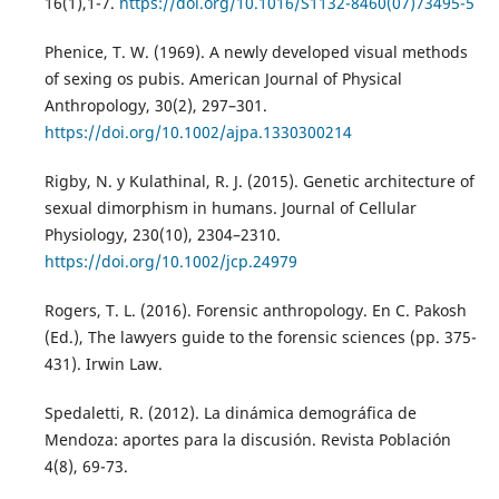
16(1),1-7.
https://doi.org/10.1016/S1132-8460(07)73495-5
Phenice, T. W. (1969). A newly developed visual methods
of sexing os pubis. American Journal of Physical
Anthropology, 30(2), 297–301.
https://doi.org/10.1002/ajpa.1330300214
Rigby, N. y Kulathinal, R. J. (2015). Genetic architecture of
sexual dimorphism in humans. Journal of Cellular
Physiology, 230(10), 2304–2310.
https://doi.org/10.1002/jcp.24979
Rogers, T. L. (2016). Forensic anthropology. En C. Pakosh
(Ed.), The lawyers guide to the forensic sciences (pp. 375-
431). Irwin Law.
Spedaletti, R. (2012). La dinámica demográfica de
Mendoza: aportes para la discusión. Revista Población
4(8), 69-73.