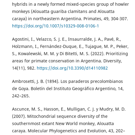
hybrids in a newly formed mixed-species group of howler
monkeys (Alouatta guariba clamitans and Alouatta
caraya) in northeastern Argentina. Primates, 49, 304-307.
https://doi.org/10.1007/s10329-008-0106-1
Agostini, I., Velazco, S. J. E., Insaurralde, J. A., Pavé, R.,
Holzmann, I., Fernández-Duque, E., Tujague, M. P., Peker,
S., Kowalewski, M. M. y Di Bitetti, M. S. (2022). Prioritizing
areas for primate conservation in Argentina. Diversity,
14(11), 982.
https://doi.org/10.3390/d14110982
Ambrosetti, J. B. (1894). Los paraderos precolombianos
de Goya. Boletín del Instituto Geográfico Argentino, 14,
242–265.
Ascunce, M. S., Hasson, E., Mulligan, C. J. y Mudry, M. D.
(2007). Mitochondrial sequence diversity of the
southernmost extant New World monkey, Alouatta
caraya. Molecular Phylogenetics and Evolution, 43, 202–