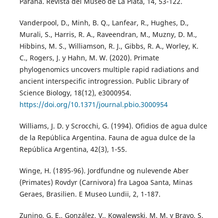
Paraná. Revista del Museo de La Plata, 14, 53-122.
Vanderpool, D., Minh, B. Q., Lanfear, R., Hughes, D.,
Murali, S., Harris, R. A., Raveendran, M., Muzny, D. M.,
Hibbins, M. S., Williamson, R. J., Gibbs, R. A., Worley, K.
C., Rogers, J. y Hahn, M. W. (2020). Primate
phylogenomics uncovers multiple rapid radiations and
ancient interspecific introgression. Public Library of
Science Biology, 18(12), e3000954.
https://doi.org/10.1371/journal.pbio.3000954
Williams, J. D. y Scrocchi, G. (1994). Ofidios de agua dulce
de la República Argentina. Fauna de agua dulce de la
República Argentina, 42(3), 1-55.
Winge, H. (1895-96). Jordfundne og nulevende Aber
(Primates) Rovdyr (Carnivora) fra Lagoa Santa, Minas
Geraes, Brasilien. E Museo Lundii, 2, 1-187.
Zunino, G. E., González, V., Kowalewski, M. M. y Bravo, S.