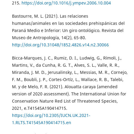
215.
https://doi.org/10.1016/j.ympev.2006.10.004
Bastourre, M. L. (2021). Las relaciones
humanas/animales en las sociedades prehispánicas del
Paraná Medio e Inferior: Un giro ontológico. Revista del
Museo de Antropología, 14(2), 65-80.
http://doi.org/10.31048/1852.4826.v14.n2.30066
Bicca-Marques, J. C., Rumiz, D. I., Ludwig, G., Rímoli, J.,
Martins, V., da Cunha, R. G. T., Alves, S. L., Valle, R. R.,
Miranda, J. M. D., Jerusalinsky, L., Messias, M. R., Cornejo,
F. M., Boubli, J. P., Cortes-Ortíz, L., Wallace, R. B., Talebi,
M. y de Melo, F. R. (2021). Alouatta caraya (amended
version of 2020 assessment). The International Union for
Conservation Nature Red List of Threatened Species,
2021, e.T41545A190414715.
https://doi.org/10.2305/IUCN.UK.2021-
1.RLTS.T41545A190414715.en