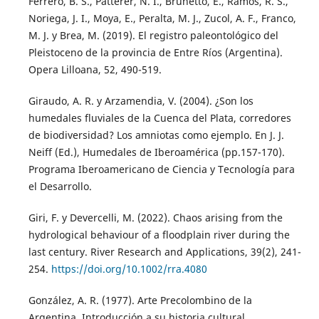
Ferrero, B. S., Patterer, N. I., Brunetto, E., Ramos, R. S.,
Noriega, J. I., Moya, E., Peralta, M. J., Zucol, A. F., Franco,
M. J. y Brea, M. (2019). El registro paleontológico del
Pleistoceno de la provincia de Entre Ríos (Argentina).
Opera Lilloana, 52, 490-519.
Giraudo, A. R. y Arzamendia, V. (2004). ¿Son los
humedales fluviales de la Cuenca del Plata, corredores
de biodiversidad? Los amniotas como ejemplo. En J. J.
Neiff (Ed.), Humedales de Iberoamérica (pp.157-170).
Programa Iberoamericano de Ciencia y Tecnología para
el Desarrollo.
Giri, F. y Devercelli, M. (2022). Chaos arising from the
hydrological behaviour of a floodplain river during the
last century. River Research and Applications, 39(2), 241-
254.
https://doi.org/10.1002/rra.4080
González, A. R. (1977). Arte Precolombino de la
Argentina. Introducción a su historia cultural.