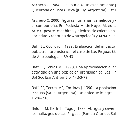
Aschero C. 1984. El sitio ICc-4: un asentamiento
Quebrada de Inca Cueva (Jujuy. Argentina). Est
Aschero C. 2000. Figuras humanas, camélidos y e
circumpuneña. En: Podestá M, de Hoyos M, editor
Arte rupestre, menhires y piedras de colores en
Sociedad Argentina de Antropología y AINAPL. p
Baffi EI, Cocilovo J. 1989. Evaluación del impact
población prehistórica: el caso de Las Pirguas (S
de Antropología 4:39-43.
Baffi EI, Torres MF. 1993. Una aproximación al a
actividad en una población prehispánica: Las Pir
Bol Soc Esp Antrop Biol 14:63-79.
Baffi EI, Torres MF, Cocilovo J. 1996. La poblaci
Pirguas (Salta, Argentina). Un enfoque integral.
1:204-218.
Baldini M, Baffi EI, Togo J. 1998. Abrigos y cave
los hallazgos de Las Pirguas (Pampa Grande, Sal