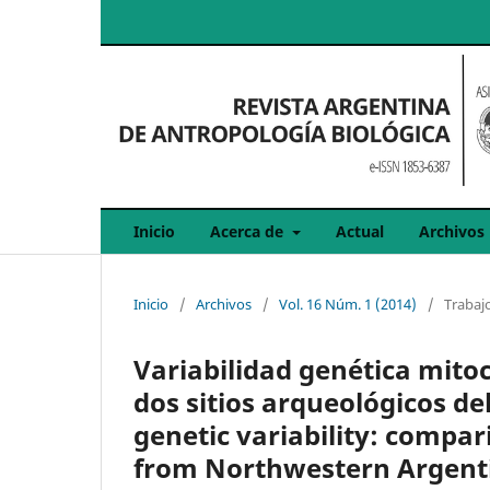
Inicio
Acerca de
Actual
Archivos
Inicio
/
Archivos
/
Vol. 16 Núm. 1 (2014)
/
Trabajo
Variabilidad genética mito
dos sitios arqueológicos d
genetic variability: compar
from Northwestern Argent