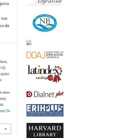
ampoco
s
 sus
os de
disco,
013).
ración
l
l sites
ista
16.
view/74