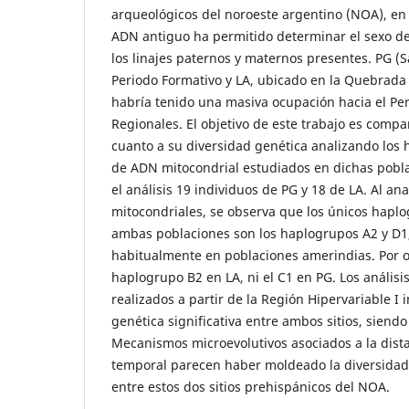
arqueológicos del noroeste argentino (NOA), en 
ADN antiguo ha permitido determinar el sexo de 
los linajes paternos y maternos presentes. PG (S
Periodo Formativo y LA, ubicado en la Quebrada
habría tenido una masiva ocupación hacia el Per
Regionales. El objetivo de este trabajo es compa
cuanto a su diversidad genética analizando los 
de ADN mitocondrial estudiados en dichas pobla
el análisis 19 individuos de PG y 18 de LA. Al anal
mitocondriales, se observa que los únicos hapl
ambas poblaciones son los haplogrupos A2 y D1
habitualmente en poblaciones amerindias. Por ot
haplogrupo B2 en LA, ni el C1 en PG. Los análisi
realizados a partir de la Región Hipervariable I
genética significativa entre ambos sitios, siendo
Mecanismos microevolutivos asociados a la dista
temporal parecen haber moldeado la diversidad 
entre estos dos sitios prehispánicos del NOA.