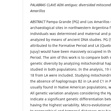
PALABRAS CLAVE ADN antiguo; diversidad mitocond
Amarillos
ABSTRACT
Pampa Grande (PG) and Los Amarillos (
archaeological sites in northwestern Argentina f
individuals was determined and maternal and p
analyzed by means of ancient DNA studies. PG (S
attributed to the Formative Period and LA (Qu
Jujuy) would have been massively occupied in 
Period. The aim of this work is to compare both s
genetic diversity by analyzing mitochondrial h
studied in both populations. In the analysis, 19
18 from LA were included. Studying mitochondri
the absence of haplogroups B2 in LA and C1 in P
usually found in Native American populations, w
All genetic variation analyses considering the H
indicate a significant genetic differentiation be
having the highest variability. Micro-evolution
to geographical and temporal distances may ha