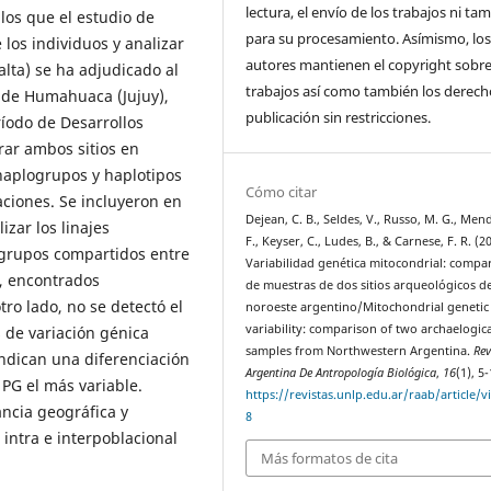
lectura, el envío de los trabajos ni t
los que el estudio de
para su procesamiento. Asímismo, lo
los individuos y analizar
autores mantienen el copyright sobre
alta) se ha adjudicado al
trabajos así como también los derech
 de Humahuaca (Jujuy),
publicación sin restricciones.
íodo de Desarrollos
rar ambos sitios en
haplogrupos y haplotipos
Cómo citar
ciones. Se incluyeron en
Dejean, C. B., Seldes, V., Russo, M. G., Men
izar los linajes
F., Keyser, C., Ludes, B., & Carnese, F. R. (2
ogrupos compartidos entre
Variabilidad genética mitocondrial: compa
, encontrados
de muestras de dos sitios arqueológicos de
ro lado, no se detectó el
noroeste argentino/Mitochondrial genetic
variability: comparison of two archaelogica
s de variación génica
samples from Northwestern Argentina.
Rev
 indican una diferenciación
Argentina De Antropología Biológica
,
16
(1), 5-
 PG el más variable.
https://revistas.unlp.edu.ar/raab/article/
ncia geográfica y
8
intra e interpoblacional
Más formatos de cita