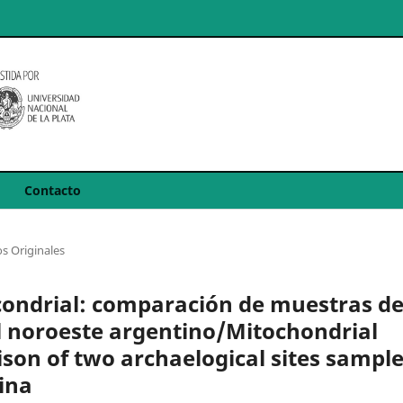
Contacto
s Originales
condrial: comparación de muestras d
el noroeste argentino/Mitochondrial
ison of two archaelogical sites sampl
ina