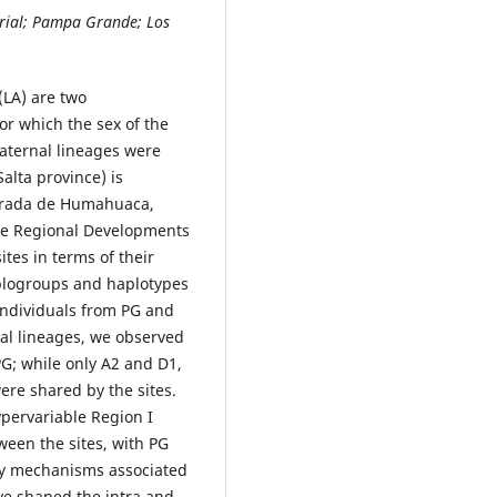
rial; Pampa Grande; Los
LA) are two
or which the sex of the
aternal lineages were
alta province) is
ebrada de Humahuaca,
the Regional Developments
ites in terms of their
aplogroups and haplotypes
 individuals from PG and
al lineages, we observed
G; while only A2 and D1,
ere shared by the sites.
ypervariable Region I
tween the sites, with PG
ary mechanisms associated
ve shaped the intra and