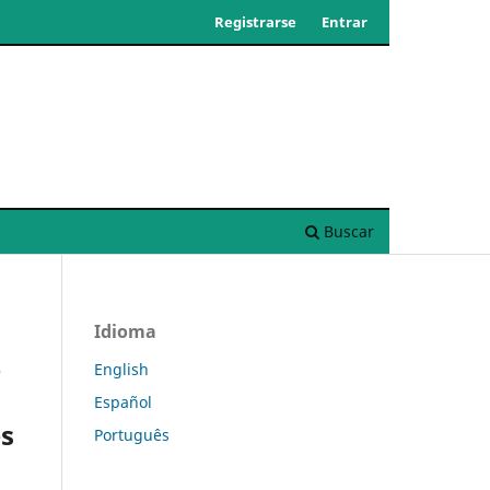
Registrarse
Entrar
Buscar
Idioma
e
English
Español
es
Português