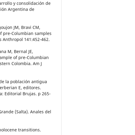
rrollo y consolidación de
ción Argentina de
goujon JM, Bravi CM,
 of pre-Columbian samples
s Anthropol 141:452-462.
ana M, Bernal JE,
 sample of pre-Columbian
stern Colombia. Am J
 de la población antigua
rberian E, editores.
: Editorial Brujas. p 265-
ande (Salta). Anales del
holocene transitions.