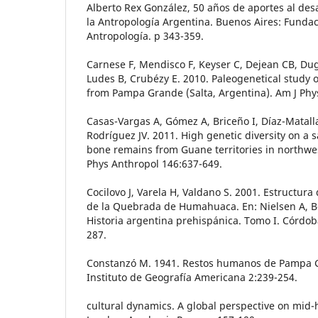
Alberto Rex González, 50 años de aportes al desa
la Antropología Argentina. Buenos Aires: Funda
Antropología. p 343-359.
Carnese F, Mendisco F, Keyser C, Dejean CB, Du
Ludes B, Crubézy E. 2010. Paleogenetical study
from Pampa Grande (Salta, Argentina). Am J Phy
Casas-Vargas A, Gómez A, Briceño I, Díaz-Matall
Rodríguez JV. 2011. High genetic diversity on a
bone remains from Guane territories in northwe
Phys Anthropol 146:637-649.
Cocilovo J, Varela H, Valdano S. 2001. Estructura
de la Quebrada de Humahuaca. En: Nielsen A, Be
Historia argentina prehispánica. Tomo I. Córdoba
287.
Constanzó M. 1941. Restos humanos de Pampa Gr
Instituto de Geografía Americana 2:239-254.
cultural dynamics. A global perspective on mid-