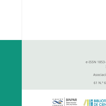
e-ISSN 1853-
Asociac
61 N.º 