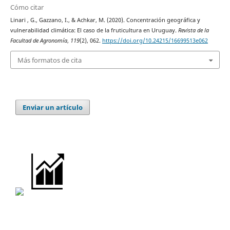
Cómo citar
Linari , G., Gazzano, I., & Achkar, M. (2020). Concentración geográfica y
vulnerabilidad climática: El caso de la fruticultura en Uruguay.
Revista de la
Facultad de Agronomía
,
119
(2), 062.
https://doi.org/10.24215/16699513e062
Más formatos de cita
Enviar un artículo