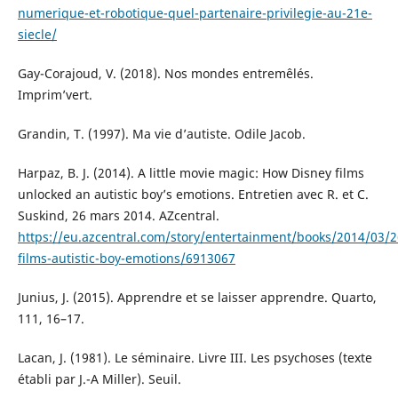
numerique-et-robotique-quel-partenaire-privilegie-au-21e-
siecle/
Gay-Corajoud, V. (2018). Nos mondes entremêlés.
Imprim’vert.
Grandin, T. (1997). Ma vie d’autiste. Odile Jacob.
Harpaz, B. J. (2014). A little movie magic: How Disney films
unlocked an autistic boy’s emotions. Entretien avec R. et C.
Suskind, 26 mars 2014. AZcentral.
https://eu.azcentral.com/story/entertainment/books/2014/03/2
films-autistic-boy-emotions/6913067
Junius, J. (2015). Apprendre et se laisser apprendre. Quarto,
111, 16–17.
Lacan, J. (1981). Le séminaire. Livre III. Les psychoses (texte
établi par J.-A Miller). Seuil.