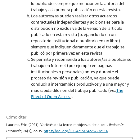
lo publicado siempre que mencionen la autoría del
trabajo y a la primera publicación en esta revista.
Los autores/as pueden realizar otros acuerdos
contractuales independientes y adicionales para la
distribución no exclusiva de la versión del artículo
publicado en esta revista (p. ej., incluirlo en un
repositorio institucional o publicarlo en un libro)
siempre que indiquen claramente que el trabajo se
publicó por primera vez en esta revista.
Se permite y recomienda a los autores/as a publicar su
trabajo en Internet (por ejemplo en páginas
institucionales o personales) antes y durante el
proceso de revisión y publicación, ya que puede
conducir a intercambios productivos y a una mayor y
más rápida difusión del trabajo publicado (vea
The
Effect of Open Access
).
Cómo citar
Laurent, Éric. (2021). Variétés de la lettre et objets autistiques .
Revista De
Psicología
,
20
(1), 22-35.
https://doi.org/10.24215/2422572Xe114