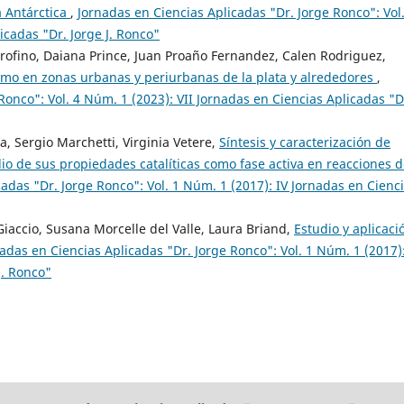
a Antárctica
,
Jornadas en Ciencias Aplicadas "Dr. Jorge Ronco": Vol.
icadas "Dr. Jorge J. Ronco"
rofino, Daiana Prince, Juan Proaño Fernandez, Calen Rodriguez,
mo en zonas urbanas y periurbanas de la plata y alrededores
,
Ronco": Vol. 4 Núm. 1 (2023): VII Jornadas en Ciencias Aplicadas "D
, Sergio Marchetti, Virginia Vetere,
Síntesis y caracterización de
io de sus propiedades catalíticas como fase activa en reacciones 
adas "Dr. Jorge Ronco": Vol. 1 Núm. 1 (2017): IV Jornadas en Cienc
Giaccio, Susana Morcelle del Valle, Laura Briand,
Estudio y aplicaci
adas en Ciencias Aplicadas "Dr. Jorge Ronco": Vol. 1 Núm. 1 (2017):
J. Ronco"