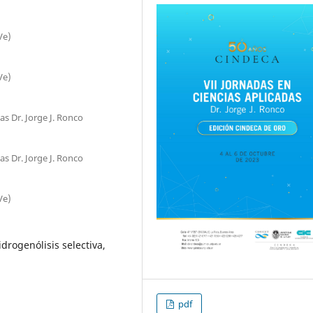
Ve)
Ve)
as Dr. Jorge J. Ronco
as Dr. Jorge J. Ronco
Ve)
idrogenólisis selectiva,
pdf