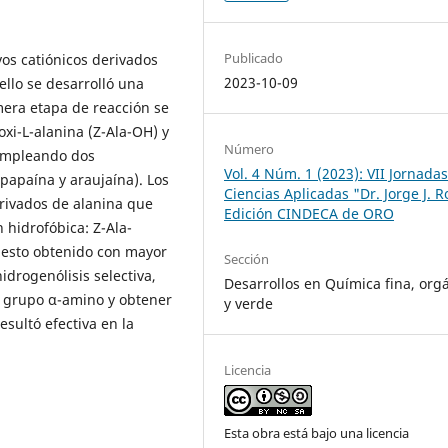
Publicado
vos catiónicos derivados
2023-10-09
ello se desarrolló una
era etapa de reacción se
xi-L-alanina (Z-Ala-OH) y
Número
 empleando dos
Vol. 4 Núm. 1 (2023): VII Jornada
papaína y araujaína). Los
Ciencias Aplicadas "Dr. Jorge J. 
rivados de alanina que
Edición CINDECA de ORO
 hidrofóbica: Z-Ala-
uesto obtenido con mayor
Sección
drogenólisis selectiva,
Desarrollos en Química fina, org
el grupo α-amino y obtener
y verde
esultó efectiva en la
Licencia
Esta obra está bajo una licencia