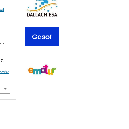
ual
tere,
 En
adas/ar