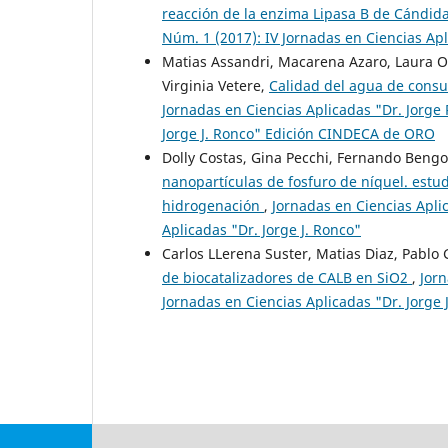
reacción de la enzima Lipasa B de Cándid
Núm. 1 (2017): IV Jornadas en Ciencias Apl
Matias Assandri, Macarena Azaro, Laura O
Virginia Vetere,
Calidad del agua de consu
Jornadas en Ciencias Aplicadas "Dr. Jorge 
Jorge J. Ronco" Edición CINDECA de ORO
Dolly Costas, Gina Pecchi, Fernando Bengoa
nanopartículas de fosfuro de níquel. estud
hidrogenación
,
Jornadas en Ciencias Aplic
Aplicadas "Dr. Jorge J. Ronco"
Carlos LLerena Suster, Matias Diaz, Pablo 
de biocatalizadores de CALB en SiO2
,
Jorn
Jornadas en Ciencias Aplicadas "Dr. Jorge 