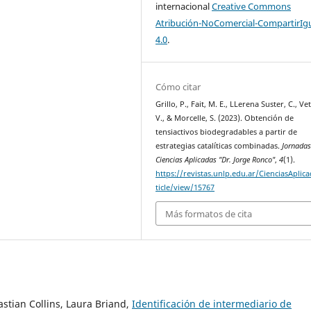
internacional
Creative Commons
Atribución-NoComercial-CompartirIg
4.0
.
Cómo citar
Grillo, P., Fait, M. E., LLerena Suster, C., Ve
V., & Morcelle, S. (2023). Obtención de
tensiactivos biodegradables a partir de
estrategias catalíticas combinadas.
Jornadas
Ciencias Aplicadas "Dr. Jorge Ronco"
,
4
(1).
https://revistas.unlp.edu.ar/CienciasAplic
ticle/view/15767
Más formatos de cita
astian Collins, Laura Briand,
Identificación de intermediario de