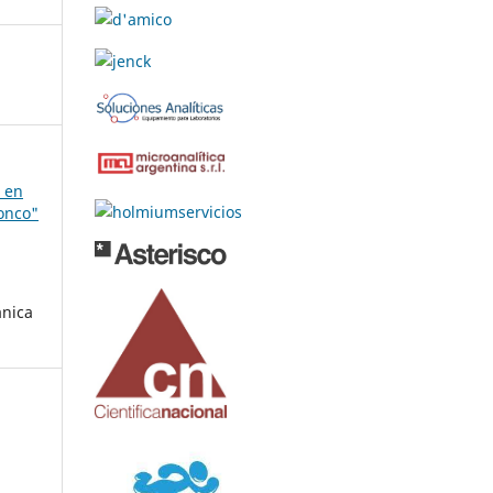
s en
Ronco"
ánica