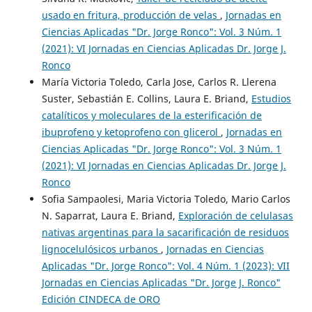
usado en fritura, producción de velas
,
Jornadas en
Ciencias Aplicadas "Dr. Jorge Ronco": Vol. 3 Núm. 1
(2021): VI Jornadas en Ciencias Aplicadas Dr. Jorge J.
Ronco
María Victoria Toledo, Carla Jose, Carlos R. Llerena
Suster, Sebastián E. Collins, Laura E. Briand,
Estudios
catalíticos y moleculares de la esterificación de
ibuprofeno y ketoprofeno con glicerol
,
Jornadas en
Ciencias Aplicadas "Dr. Jorge Ronco": Vol. 3 Núm. 1
(2021): VI Jornadas en Ciencias Aplicadas Dr. Jorge J.
Ronco
Sofia Sampaolesi, Maria Victoria Toledo, Mario Carlos
N. Saparrat, Laura E. Briand,
Exploración de celulasas
nativas argentinas para la sacarificación de residuos
lignocelulósicos urbanos
,
Jornadas en Ciencias
Aplicadas "Dr. Jorge Ronco": Vol. 4 Núm. 1 (2023): VII
Jornadas en Ciencias Aplicadas "Dr. Jorge J. Ronco"
Edición CINDECA de ORO