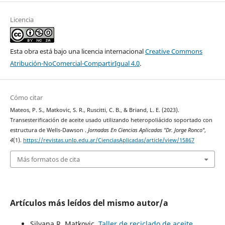
Licencia
Esta obra está bajo una licencia internacional
Creative Commons
Atribución-NoComercial-CompartirIgual 4.0
.
Cómo citar
Mateos, P. S., Matkovic, S. R., Ruscitti, C. B., & Briand, L. E. (2023).
Transesterificación de aceite usado utilizando heteropoliácido soportado con
estructura de Wells-Dawson .
Jornadas En Ciencias Aplicadas "Dr. Jorge Ronco"
,
4
(1).
https://revistas.unlp.edu.ar/CienciasAplicadas/article/view/15867
Más formatos de cita
Artículos más leídos del mismo autor/a
Silvana R. Matkovic,
Taller de reciclado de aceite