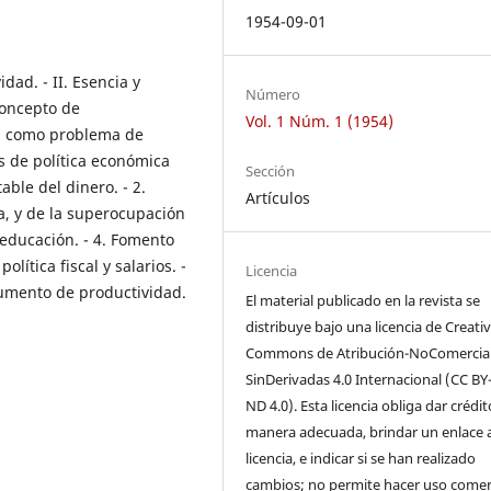
1954-09-01
dad. - II. Esencia y
Número
concepto de
Vol. 1 Núm. 1 (1954)
ad como problema de
os de política económica
Sección
able del dinero. - 2.
Artículos
a, y de la superocupación
 educación. - 4. Fomento
lítica fiscal y salarios. -
Licencia
aumento de productividad.
El material publicado en la revista se
distribuye bajo una licencia de Creati
Commons de Atribución-NoComercial
SinDerivadas 4.0 Internacional (CC BY
ND 4.0). Esta licencia obliga dar crédi
manera adecuada, brindar un enlace a
licencia, e indicar si se han realizado
cambios; no permite hacer uso comer