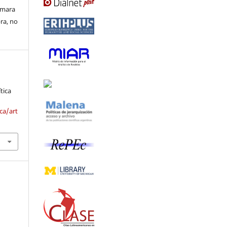
ormara
bra, no
tica
ca/art