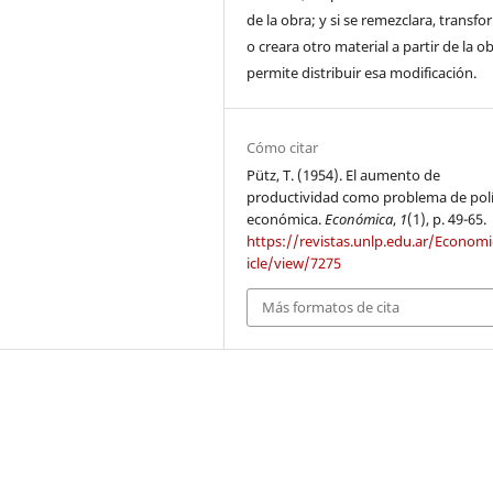
de la obra; y si se remezclara, transf
o creara otro material a partir de la o
permite distribuir esa modificación.
Cómo citar
Pütz, T. (1954). El aumento de
productividad como problema de polí
económica.
Económica
,
1
(1), p. 49-65.
https://revistas.unlp.edu.ar/Economi
icle/view/7275
Más formatos de cita