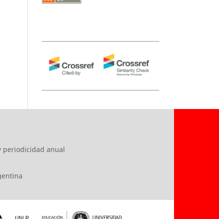
y periodicidad anual
s
rgentina