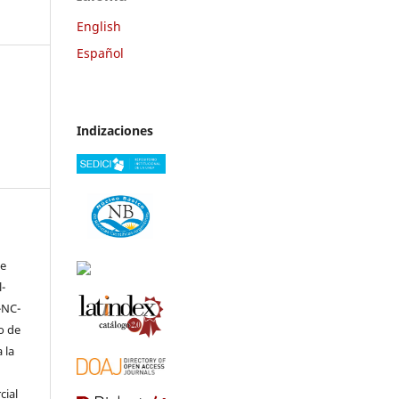
English
Español
Indizaciones
ve
-
-NC-
to de
 la
cial