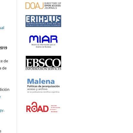
ual
2019
te de
a de
dición
e
BY-
e