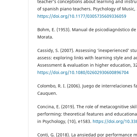
teacher’s conceptions about learning and instruc
of spanish piano teachers. Psychology of Music, 
https://doi.org/10.1177/0305735609336059
Bohm, E. (1953). Manual de psicodiagnóstico de
Morata.
Cassidy, S. (2007). Assessing ‘inexperienced’ stud
assess: exploring links with learning style and 
Assessment & evaluation in higher education, 32
https://doi.org/10.1080/02602930600896704
Colombo, R. I. (2006). Juego de interrelaciones fa
Cauquen.
Concina, E. (2019). The role of metacognitive ski
performing: theoretical features and educational
in Psychology, (10), e1583.
https://doi.org/10.3
Conti, G. (2018). La ansiedad por performance