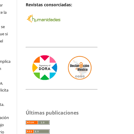
Revistas consorciadas:
er
e la
 se
ue si
el
mplica
n
a,
icita
ta.
Últimas publicaciones
zación
ajo
rio