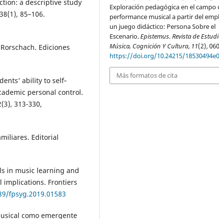
tion: a descriptive study
Exploración pedagógica en el campo 
38(1), 85–106.
performance musical a partir del emp
un juego didáctico: Persona Sobre el
Escenario.
Epistemus. Revista de Estud
Música, Cognición Y Cultura
,
11
(2), 060
 Rorschach. Ediciones
https://doi.org/10.24215/18530494e
Más formatos de cita
ents’ ability to self‐
academic personal control.
(3), 313-330,
miliares. Editorial
lls in music learning and
 implications. Frontiers
389/fpsyg.2019.01583
 musical como emergente