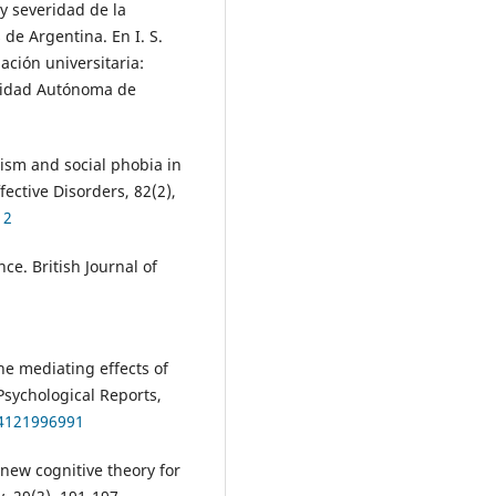
 y severidad de la
de Argentina. En I. S.
ación universitaria:
rsidad Autónoma de
ticism and social phobia in
fective Disorders, 82(2),
12
ce. British Journal of
The mediating effects of
Psychological Reports,
94121996991
 new cognitive theory for