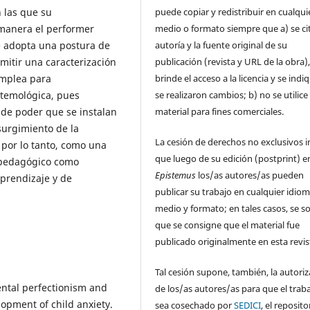
puede copiar y redistribuir en cualqui
 las que su
medio o formato siempre que a) se cit
 manera el performer
autoría y la fuente original de su
e adopta una postura de
publicación (revista y URL de la obra),
itir una caracterización
brinde el acceso a la licencia y se indiq
emplea para
se realizaron cambios; b) no se utilice 
stemológica, pues
material para fines comerciales.
s de poder que se instalan
surgimiento de la
La cesión de derechos no exclusivos i
por lo tanto, como una
que luego de su edición (postprint) e
o pedagógico como
Epistemus
los/as autores/as pueden
prendizaje y de
publicar su trabajo en cualquier idiom
medio y formato; en tales casos, se sol
que se consigne que el material fue
publicado originalmente en esta revis
Tal cesión supone, también, la autori
rental perfectionism and
de los/as autores/as para que el trab
opment of child anxiety.
sea cosechado por
SEDICI
, el reposito