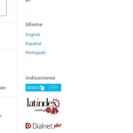
Idioma
English
Español
Português
indizaciones
ción
i,