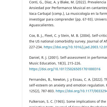
Conti, G., Díaz, A. y Blake, M. (2022). Prevalencia
Ansiedad por Performance Musical en cantantes 
Vaca Carbajal (comp.), La musicología en la form
investigar para comprender (pp. 67-93). Unive
Aguascalientes.
Cox, B. J., Fleet, C. y Stein, M. B. (2004). Self-cri
the US national comorbidity survey. Journal of Af
227-234.
https://doi.org/10.1016/j.jad.2003.12.0
Daniel, R. J. (2001). Self-assessment in performan
Music Education, 18(3), 215-226.
https://doi.org/10.1017/S0265051701000316
Fernandes, B., Newton, J. y Essau, C. A. (2022). 
self-esteem on anxiety and emotion regulation. 
125(2), 787-803.
https://doi.org/10.1177/00332
Fulkerson, S. C. (1965). Some implications of the