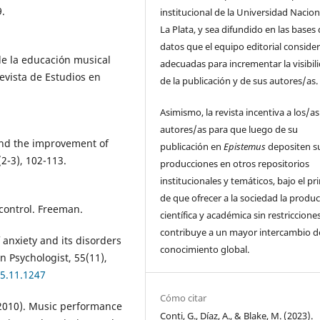
9.
institucional de la Universidad Nacion
La Plata, y sea difundido en las bases
datos que el equipo editorial conside
de la educación musical
adecuadas para incrementar la visibil
Revista de Estudios en
de la publicación y de sus autores/as.
Asimismo, la revista incentiva a los/as
autores/as para que luego de su
 and the improvement of
publicación en
Epistemus
depositen s
2-3), 102-113.
producciones en otros repositorios
institucionales y temáticos, bajo el pr
de que ofrecer a la sociedad la produ
 control. Freeman.
científica y académica sin restriccione
contribuye a un mayor intercambio d
 anxiety and its disorders
conocimiento global.
n Psychologist, 55(11),
55.11.1247
Cómo citar
. (2010). Music performance
Conti, G., Díaz, A., & Blake, M. (2023).