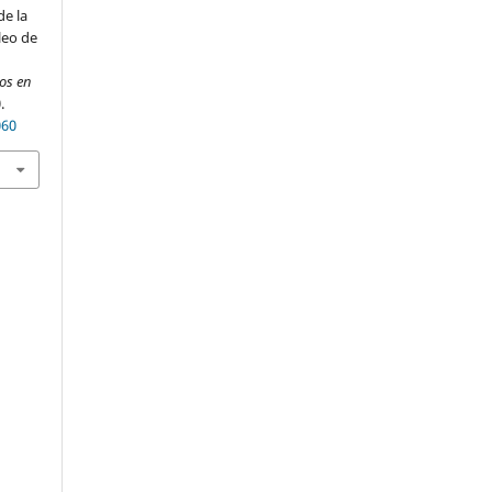
de la
leo de
ios en
.
060