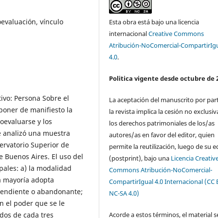
evaluación, vínculo
Esta obra está bajo una licencia
internacional
Creative Commons
Atribución-NoComercial-CompartirIg
4.0
.
Politica vigente desde octubre de 
ivo: Persona Sobre el
La aceptación del manuscrito por par
poner de manifiesto la
la revista implica la cesión no exclusiv
evaluarse y los
los derechos patrimoniales de los/as
Se analizó una muestra
autores/as en favor del editor, quien
ervatorio Superior de
permite la reutilización, luego de su e
 Buenos Aires. El uso del
(postprint), bajo una
Licencia Creativ
ipales: a) la modalidad
Commons Atribución-NoComercial-
a mayoría adopta
CompartirIgual 4.0 Internacional (CC 
ependiente o abandonante;
NC-SA 4.0)
n el poder que se le
Acorde a estos términos, el material s
dos de cada tres