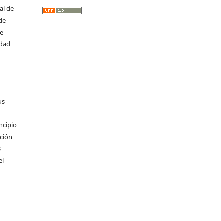
al de
 de
re
idad
us
incipio
cción
s
el