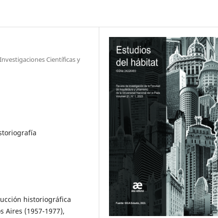
nvestigaciones Científicas y
storiografía
rucción historiográfica
s Aires (1957-1977),