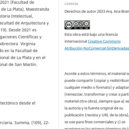
2021 (Facultad de
Licencia
 de La Plata). Maestranda
Derechos de autor 2023 Arq. Ana Bra
toria Intelectual,
acultad de Arquitectura y
019). Desde 2021 es
Esta obra está bajo una licencia
gaciones Científicas y
internacional
Creative Commons
odirectora Virginia
Atribución-NoComercial-SinDerivadas
o en la Facultad de
onal de La Plata y en el
onal de San Martín.
Acorde a estos términos, el material s
puede compartir (copiar y redistribui
cualquier medio o formato) y adapta
(remezclar, transformar y crear a parti
material otra obra), siempre que a) se
itectónico desde el
la autoría y la fuente original de su
publicación (revista y URL de la obra)
se use para fines comerciales y c) se
erciaria. Summa, (109), 22-
mantengan los mismos términos de l