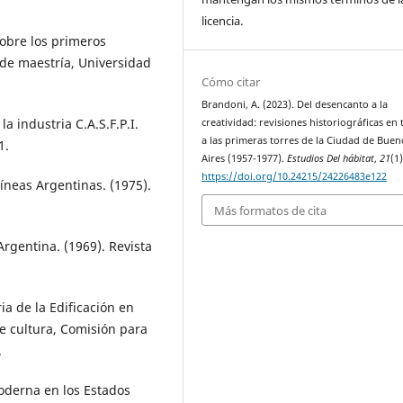
licencia.
 sobre los primeros
 de maestría, Universidad
Cómo citar
Brandoni, A. (2023). Del desencanto a la
a industria C.A.S.F.P.I.
creatividad: revisiones historiográficas en
a las primeras torres de la Ciudad de Buen
1.
Aires (1957-1977).
Estudios Del hábitat
,
21
(1
https://doi.org/10.24215/24226483e122
íneas Argentinas. (1975).
Más formatos de cita
Argentina. (1969). Revista
ia de la Edificación en
de cultura, Comisión para
.
moderna en los Estados