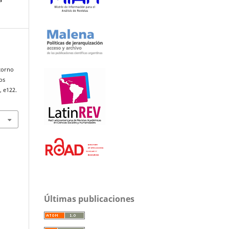
 torno
os
), e122.
Últimas publicaciones