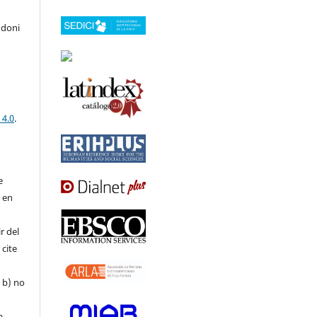
ndoni
 4.0
.
e
r en
r
r del
 cite
, b) no
a