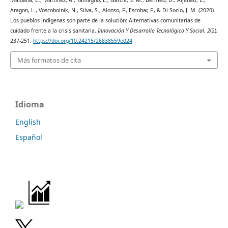
Maidana, C., Martínez, A., Tamagno, L., García, S. M., Bermeo, D., Aljanati, L.,
Aragon, L., Voscoboinik, N., Silva, S., Alonso, F., Escobar, F., & Di Socio, J. M. (2020).
Los pueblos indígenas son parte de la solución: Alternativas comunitarias de
cuidado frente a la crisis sanitaria.
Innovación Y Desarrollo Tecnológico Y Social
,
2
(2),
237-251.
https://doi.org/10.24215/26838559e024
Más formatos de cita
Idioma
English
Español