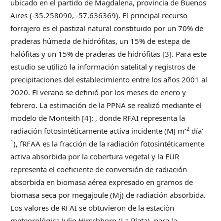
ubicado en el partido de Magdalena, provincia de Buenos
Aires (-35.258090, -57.636369). El principal recurso
forrajero es el pastizal natural constituido por un 70% de
praderas húmeda de hidrófitas, un 15% de estepa de
halófitas y un 15% de praderas de hidrófitas [3]. Para este
estudio se utilizó la información satelital y registros de
precipitaciones del establecimiento entre los años 2001 al
2020. El verano se definió por los meses de enero y
febrero. La estimación de la PPNA se realizó mediante el
modelo de Monteith [4]: , donde RFAI representa la
-2
-
radiación fotosintéticamente activa incidente (MJ m
día
1
), fRFAA es la fracción de la radiación fotosintéticamente
activa absorbida por la cobertura vegetal y la EUR
representa el coeficiente de conversión de radiación
absorbida en biomasa aérea expresado en gramos de
biomasa seca por megajoule (Mj) de radiación absorbida.
Los valores de RFAI se obtuvieron de la estación
meteorológica Julio Hirschhorn (La Plata), para la