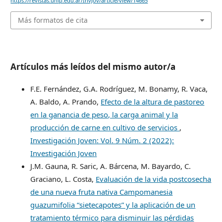
https://revistas.unlp.edu.ar/InvJov/article/view/14665
Más formatos de cita
Artículos más leídos del mismo autor/a
F.E. Fernández, G.A. Rodríguez, M. Bonamy, R. Vaca,
A. Baldo, A. Prando,
Efecto de la altura de pastoreo
en la ganancia de peso, la carga animal y la
producción de carne en cultivo de servicios
,
Investigación Joven: Vol. 9 Núm. 2 (2022):
Investigación Joven
J.M. Gauna, R. Saric, A. Bárcena, M. Bayardo, C.
Graciano, L. Costa,
Evaluación de la vida postcosecha
de una nueva fruta nativa Campomanesia
guazumifolia “sietecapotes” y la aplicación de un
tratamiento térmico para disminuir las pérdidas