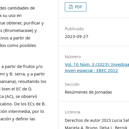
PDF
des cantidades de
a su uso en
fue obtener, purificar y
Publicado
as (Bromeliaceae) y
2023-09-27
ivos a partir de
uados como posibles
Número
Vol. 10 Núm. 3 (2023): Investig
a partir de frutos y/o
Joven especial - EBEC 2022
i y B. serra, y a partir
aniana), resultando los
Sección
 bien el EC de D.
Resúmenes de Jornadas
ca (AC), se observó
alino. De los ECs de B.
ción intermedia, por lo
Licencia
ación y definir las
Derechos de autor 2023 Lucia Sal
Mariela A. Bruno, Delia L. Bernik