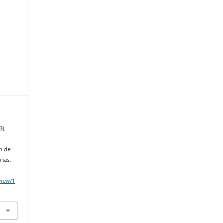
3).
ón de
rias.
/view/1