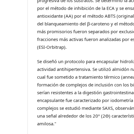
progresiva de los sustratos. Se determinó la ac
por el método de inhibición de la ECA y se ensa
antioxidante (AA) por el método ABTS (original 
del blanqueamiento del β-caroteno y el métod
más promisorios fueron separados por exclusi
fracciones más activas fueron analizadas por 
(ESI-Orbitrap).
Se diseñó un protocolo para encapsular hidrol
actividad antihipertensiva. Se utilizó almidón 
cual fue sometido a tratamiento térmico (annea
formación de complejos de inclusión con los bi
serían resistentes a la digestión gastrointestina
encapsulante fue caracterizado por iodometría
complejos se estudió mediante SAXS, observán
una señal alrededor de los 20º (2ϴ) caracterís
amilosa."