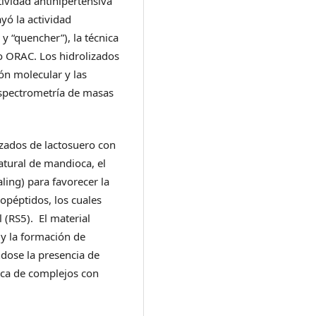
tividad antihipertensiva
yó la actividad
y “quencher”), la técnica
o ORAC. Los hidrolizados
ón molecular y las
espectrometría de masas
izados de lactosuero con
natural de mandioca, el
ling) para favorecer la
opéptidos, los cuales
l (RS5). El material
 y la formación de
dose la presencia de
tica de complejos con