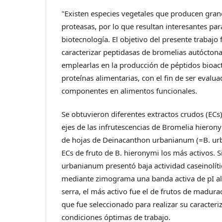
"Existen especies vegetales que producen gran
proteasas, por lo que resultan interesantes par
biotecnología. El objetivo del presente trabajo 
caracterizar peptidasas de bromelias autócton
emplearlas en la producción de péptidos bioact
proteínas alimentarias, con el fin de ser eval
componentes en alimentos funcionales.
Se obtuvieron diferentes extractos crudos (ECs) 
ejes de las infrutescencias de Bromelia hieronym
de hojas de Deinacanthon urbanianum (=B. urb
ECs de fruto de B. hieronymi los más activos. Si
urbanianum presentó baja actividad caseinolíti
mediante zimograma una banda activa de pI alc
serra, el más activo fue el de frutos de madura
que fue seleccionado para realizar su caracteriz
condiciones óptimas de trabajo.