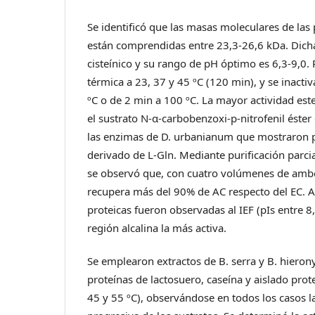
Se identificó que las masas moleculares de las 
están comprendidas entre 23,3-26,6 kDa. Dich
cisteínico y su rango de pH óptimo es 6,3-9,0. 
térmica a 23, 37 y 45 ºC (120 min), y se inacti
ºC o de 2 min a 100 ºC. La mayor actividad est
el sustrato N-α-carbobenzoxi-p-nitrofenil éster 
las enzimas de D. urbanianum que mostraron p
derivado de L-Gln. Mediante purificación parci
se observó que, con cuatro volúmenes de ambo
recupera más del 90% de AC respecto del EC. 
proteicas fueron observadas al IEF (pIs entre 8,
región alcalina la más activa.
Se emplearon extractos de B. serra y B. hieron
proteínas de lactosuero, caseína y aislado prot
45 y 55 ºC), observándose en todos los casos 