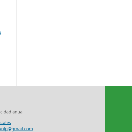
S
icidad anual
stales
nunlp@gmail.com