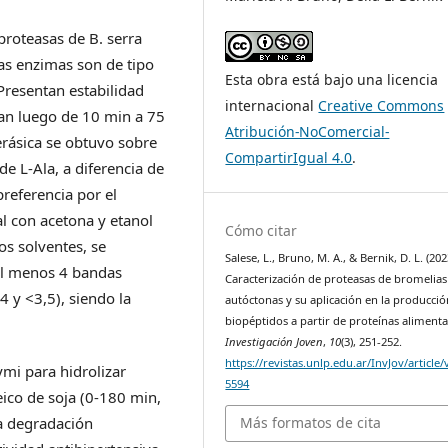
proteasas de B. serra
as enzimas son de tipo
Esta obra está bajo una licencia
Presentan estabilidad
internacional
Creative Commons
van luego de 10 min a 75
Atribución-NoComercial-
erásica se obtuvo sobre
CompartirIgual 4.0
.
de L-Ala, a diferencia de
referencia por el
al con acetona y etanol
Cómo citar
s solventes, se
Salese, L., Bruno, M. A., & Bernik, D. L. (202
Al menos 4 bandas
Caracterización de proteasas de bromelias
4 y <3,5), siendo la
autóctonas y su aplicación en la producci
biopéptidos a partir de proteínas alimenta
Investigación Joven
,
10
(3), 251-252.
https://revistas.unlp.edu.ar/InvJov/article
ymi para hidrolizar
5594
eico de soja (0-180 min,
la degradación
Más formatos de cita