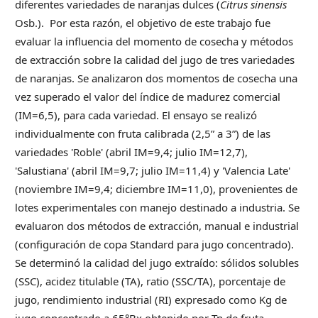
diferentes variedades de naranjas dulces (
Citrus sinensis
Osb.). Por esta razón, el objetivo de este trabajo fue
evaluar la influencia del momento de cosecha y métodos
de extracción sobre la calidad del jugo de tres variedades
de naranjas. Se analizaron dos momentos de cosecha una
vez superado el valor del índice de madurez comercial
(IM=6,5), para cada variedad. El ensayo se realizó
individualmente con fruta calibrada (2,5” a 3”) de las
variedades 'Roble' (abril IM=9,4; julio IM=12,7),
'Salustiana' (abril IM=9,7; julio IM=11,4) y 'Valencia Late'
(noviembre IM=9,4; diciembre IM=11,0), provenientes de
lotes experimentales con manejo destinado a industria. Se
evaluaron dos métodos de extracción, manual e industrial
(configuración de copa Standard para jugo concentrado).
Se determinó la calidad del jugo extraído: sólidos solubles
(SSC), acidez titulable (TA), ratio (SSC/TA), porcentaje de
jugo, rendimiento industrial (RI) expresado como Kg de
jugo concentrado a 65°Bx obtenido por Tn de fruta,