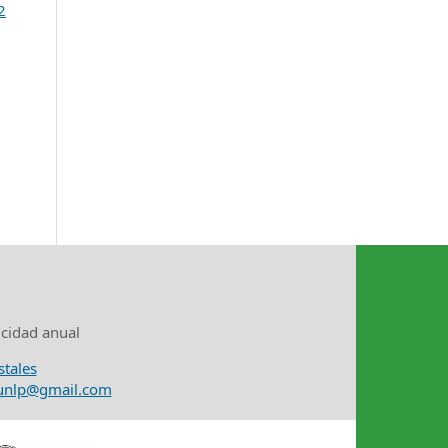
2
icidad anual
stales
nunlp@gmail.com