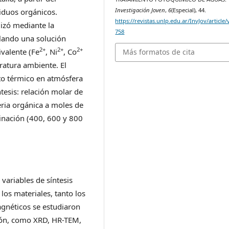
Investigación Joven
,
6
(Especial), 44.
siduos orgánicos.
https://revistas.unlp.edu.ar/InvJov/article
lizó mediante la
758
lando una solución
2+
2+
2+
ivalente (Fe
, Ni
, Co
Más formatos de cita
ratura ambiente. El
to térmico en atmósfera
ntesis: relación molar de
ria orgánica a moles de
cinación (400, 600 y 800
variables de síntesis
 los materiales, tanto los
gnéticos se estudiaron
ción, como XRD, HR-TEM,