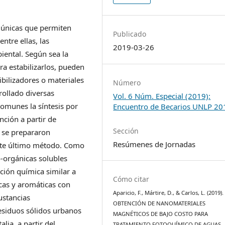
 únicas que permiten
Publicado
ntre ellas, las
2019-03-26
ental. Según sea la
a estabilizarlos, pueden
ibilizadores o materiales
Número
rollado diversas
Vol. 6 Núm. Especial (2019):
comunes la síntesis por
Encuentro de Becarios UNLP 20
nción a partir de
Sección
s se prepararon
Resúmenes de Jornadas
este último método. Como
o-orgánicas solubles
ción química similar a
Cómo citar
cas y aromáticas con
Aparicio, F., Mártire, D., & Carlos, L. (2019).
ustancias
OBTENCIÓN DE NANOMATERIALES
esiduos sólidos urbanos
MAGNÉTICOS DE BAJO COSTO PARA
alia, a partir del
TRATAMIENTO FOTOQUÍMICO DE AGUAS.