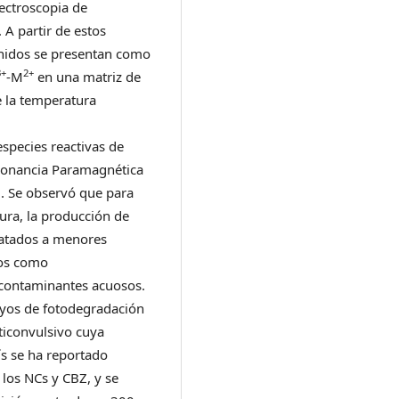
pectroscopia de
A partir de estos
enidos se presentan como
3+
2+
-M
en una matriz de
 la temperatura
species reactivas de
sonancia Paramagnética
P). Se observó que para
ura, la producción de
ratados a menores
los como
 contaminantes acuosos.
yos de fotodegradación
ticonvulsivo cuya
ís se ha reportado
los NCs y CBZ, y se