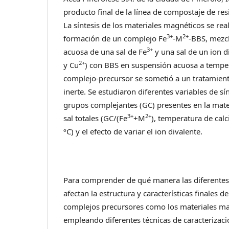
producto final de la línea de compostaje de re
La síntesis de los materiales magnéticos se rea
3+
2+
formación de un complejo Fe
-M
-BBS, mezc
3+
acuosa de una sal de Fe
y una sal de un ion d
2+
y Cu
) con BBS en suspensión acuosa a tempe
complejo-precursor se sometió a un tratamien
inerte. Se estudiaron diferentes variables de sí
grupos complejantes (GC) presentes en la mate
3+
2+
sal totales (GC/(Fe
+M
), temperatura de cal
ºC) y el efecto de variar el ion divalente.
Para comprender de qué manera las diferentes 
afectan la estructura y características finales de
complejos precursores como los materiales ma
empleando diferentes técnicas de caracteriza