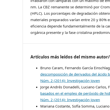
irradiaron con lámparas con un máximo de em
nm. La CBZ remanente se determinó por Croma
(HPLC). Los porcentajes de degradación obteni
materiales preparados varían entre 20 y 80% en
eficiencia depende fundamentalmente de la ca
orgánica presente y la fase cristalina predomin
Artículos más leídos del mismo autor
Bruno Caram, Fernando García Einschlag,
descomposición de derivados del ácido b
Núm. 2 (2014): Investigación Joven
Jorge Andrés Donadelli, Luciano Carlos, 
basados en el empleo de peróxido de hid
Núm. 2 (2014): Investigación Joven
Mariana Costante, Sofía Somma, Luciano 