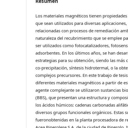
Resumen
Los materiales magnéticos tienen propiedades
que sean utilizados para diversas aplicaciones, e
relacionadas con procesos de remediación ambi
naturaleza del recubrimiento que se emplee par
ser utilizados como fotocatalizadores, fotosens
adsorbentes. En los últimos años, se han desar
estrategias para su obtención, siendo las más 
co-precipitación, síntesis hidrotermal, o la obte
complejos precursores. En este trabajo de tesi
diferentes materiales magnéticos a partir de 
agente complejante se utilizaron sustancias bi
(BBS), que presentan una estructura y composi
los ácidos húmicos: cadenas carbonadas alifáti
diversos grupos funcionales orgánicos. Estas s
fueronobtenidas en la planta procesadora de r
Acea Pinerolese S.A. de la ciudad de Pinerolo, It