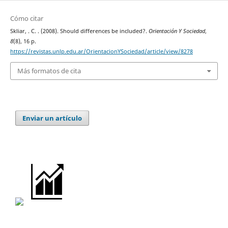
Cómo citar
Skliar, . C. . (2008). Should differences be included?.
Orientación Y Sociedad
,
8
(8), 16 p.
https://revistas.unlp.edu.ar/OrientacionYSociedad/article/view/8278
Más formatos de cita
Enviar un artículo