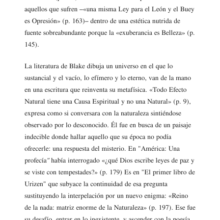
aquellos que sufren –«una misma Ley para el León y el Buey
es Opresión» (p. 163)– dentro de una estética nutrida de
fuente sobreabundante porque la «exuberancia es Belleza» (p.
145).
La literatura de Blake dibuja un universo en el que lo
sustancial y el vacío, lo efímero y lo eterno, van de la mano
en una escritura que reinventa su metafísica. «Todo Efecto
Natural tiene una Causa Espiritual y no una Natural» (p. 9),
expresa como si conversara con la naturaleza sintiéndose
observado por lo desconocido. Él fue en busca de un paisaje
indecible donde hallar aquello que su época no podía
ofrecerle: una respuesta del misterio. En "América: Una
profecía
"
había interrogado «¿qué Dios escribe leyes de paz y
se viste con tempestades?» (p. 179) Es en "El primer libro de
Urizen" que subyace la continuidad de esa pregunta
sustituyendo la interpelación por un nuevo enigma: «Reino
de la nada: matriz enorme de la Naturaleza» (p. 197). Ese fue
su desafío, entrar en lo inexistente, y ascender con la poesía