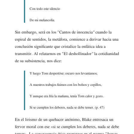
Con todo este silencio
De mi melancolía.
Sin embargo, será en los "Cantos de inocencia
"
cuando la
espiral de sentidos, la metáfora, comience a derivar hacia una
conclusión significante que cristalice la enfática idea a
transmitir. Al relatarnos en "El deshollinador
"
la cotidianidad
de su subsistencia, nos dice:
Y luego Tom despertóse; oscuro nos levantamos,
A nuestros trabajos fuimos con los bolsos y cepillos,
Y aunque era fría la mañana, tenía Tom calor y gozo.
Si se cumplen los deberes, nada se debe temer. (p. 47)
En el lirismo de un quehacer anónimo, Blake entresaca un
fervor moral con ese «si se cumplen los deberes, nada se debe