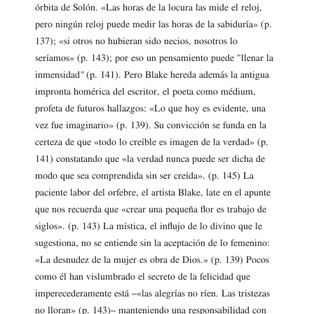
órbita de Solón. «Las horas de la locura las mide el reloj,
pero ningún reloj puede medir las horas de la sabiduría» (p.
137); «si otros no hubieran sido necios, nosotros lo
seríamos» (p. 143); por eso un pensamiento puede "llenar la
inmensidad
"
(p. 141). Pero Blake hereda además la antigua
impronta homérica del escritor, el poeta como médium,
profeta de futuros hallazgos: «Lo que hoy es evidente, una
vez fue imaginario» (p. 139). Su convicción se funda en la
certeza de que «todo lo creíble es imagen de la verdad» (p.
141) constatando que «la verdad nunca puede ser dicha de
modo que sea comprendida sin ser creída». (p. 145) La
paciente labor del orfebre, el artista Blake, late en el apunte
que nos recuerda que «crear una pequeña flor es trabajo de
siglos». (p. 143) La mística, el influjo de lo divino que le
sugestiona, no se entiende sin la aceptación de lo femenino:
«La desnudez de la mujer es obra de Dios.» (p. 139) Pocos
como él han vislumbrado el secreto de la felicidad que
imperecederamente está –«las alegrías no ríen. Las tristezas
no lloran» (p. 143)– manteniendo una responsabilidad con