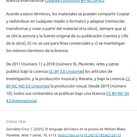
licencia internacional
Creative Commons BY-NC-SA 4.0
.
Acorde a estos términos, los materiales se pueden compartir (copiar
y redistribuir en cualquier medio o formato) y adaptar (remezclar,
transformar y crear a partir del material otra obra), siempre que a)
se cite la autoría y la fuente original de su publicación (revista y URL
de la obra), b) no se use para fines comerciales y c) se mantengan
los mismos términos de la licencia.
De 2011 (número 1) a 2018 (número 9),
Plurentes
.
Artes y Letras
publicó bajo la Licencia
CC BY 3.0 Unported
los artículos de
investigación, y la producción musical y literaria, y bajo la Licencia
CC
BY-NC-ND 3.0 Unported
la producción visual. Desde 2019 (número
10), todos sus contenidos se publican bajo una licencia
CC BY-NC-SA
4.0 Internacional
.
Cómo citar
González Cruz, I. (2025). El lenguaje aforístico en la poesía de William Blake.
Plurentes. Artes Y Letras
,
16
, e113.
https://doi.org/10.24215/18536212e113