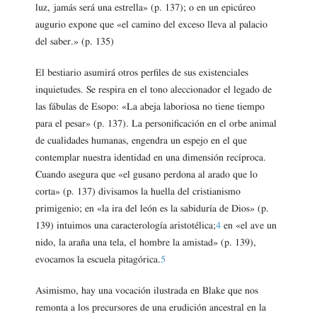
luz, jamás será una estrella» (p. 137); o en un epicúreo
augurio expone que «el camino del exceso lleva al palacio
del saber.» (p. 135)
El bestiario asumirá otros perfiles de sus existenciales
inquietudes. Se respira en el tono aleccionador el legado de
las fábulas de Esopo: «La abeja laboriosa no tiene tiempo
para el pesar» (p. 137). La personificación en el orbe animal
de cualidades humanas, engendra un espejo en el que
contemplar nuestra identidad en una dimensión recíproca.
Cuando asegura que «el gusano perdona al arado que lo
corta» (p. 137) divisamos la huella del cristianismo
primigenio; en «la ira del león es la sabiduría de Dios» (p.
139) intuimos una caracterología aristotélica;
4
en «el ave un
nido, la araña una tela, el hombre la amistad» (p. 139),
evocamos la escuela pitagórica.
5
Asimismo, hay una vocación ilustrada en Blake que nos
remonta a los precursores de una erudición ancestral en la