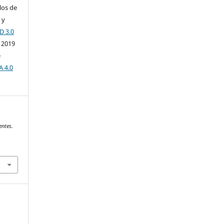
los de
 y
D 3.0
 2019
e
A 4.0
entes.