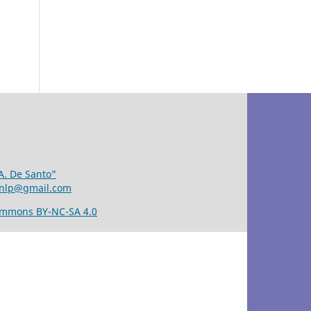
 A. De Santo"
unlp@gmail.com
ommons BY-NC-SA 4.0