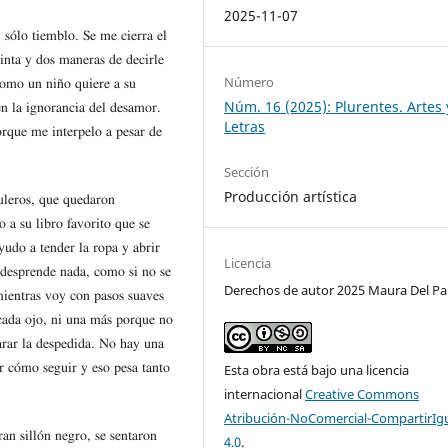
2025-11-07
 sólo tiemblo. Se me cierra el
einta y dos maneras de decirle
Número
como un niño quiere a su
Núm. 16 (2025): Plurentes. Artes 
en la ignorancia del desamor.
Letras
rque me interpelo a pesar de
Sección
Producción artística
ruleros, que quedaron
 a su libro favorito que se
udo a tender la ropa y abrir
Licencia
e desprende nada, como si no se
Derechos de autor 2025 Maura Del P
 mientras voy con pasos suaves
 cada ojo, ni una más porque no
arar la despedida. No hay una
r cómo seguir y eso pesa tanto
Esta obra está bajo una licencia
internacional
Creative Commons
Atribución-NoComercial-CompartirIg
ran sillón negro, se sentaron
4.0
.