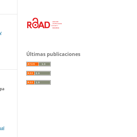
y
Últimas publicaciones
apa
ual