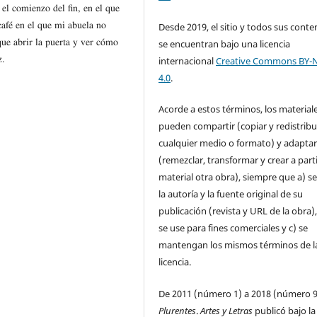
el comienzo del fin, en el que
café en el que mi abuela no
Desde 2019, el sitio y todos sus conte
 que abrir la puerta y ver cómo
se encuentran bajo una licencia
z.
internacional
Creative Commons BY-
4.0
.
Acorde a estos términos, los material
pueden compartir (copiar y redistribu
cualquier medio o formato) y adapta
(remezclar, transformar y crear a parti
material otra obra), siempre que a) se
la autoría y la fuente original de su
publicación (revista y URL de la obra)
se use para fines comerciales y c) se
mantengan los mismos términos de l
licencia.
De 2011 (número 1) a 2018 (número 9
Plurentes
.
Artes y Letras
publicó bajo la