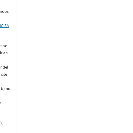
nidos
NC-SA
es se
ir en
r
r del
 cite
, b) no
a
),