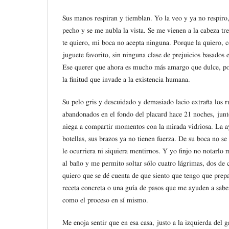
Sus manos respiran y tiemblan. Yo la veo y ya no respiro,
pecho y se me nubla la vista. Se me vienen a la cabeza tr
te quiero, mi boca no acepta ninguna. Porque la quiero, 
juguete favorito, sin ninguna clase de prejuicios basados 
Ese querer que ahora es mucho más amargo que dulce, po
la finitud que invade a la existencia humana.
Su pelo gris y descuidado y demasiado lacio extraña los 
abandonados en el fondo del placard hace 21 noches, junto
niega a compartir momentos con la mirada vidriosa. La ay
botellas, sus brazos ya no tienen fuerza. De su boca no s
le ocurriera ni siquiera mentirnos. Y yo finjo no notarlo
al baño y me permito soltar sólo cuatro lágrimas, dos de
quiero que se dé cuenta de que siento que tengo que prep
receta concreta o una guía de pasos que me ayuden a sabe
como el proceso en sí mismo.
Me enoja sentir que en esa casa, justo a la izquierda del g