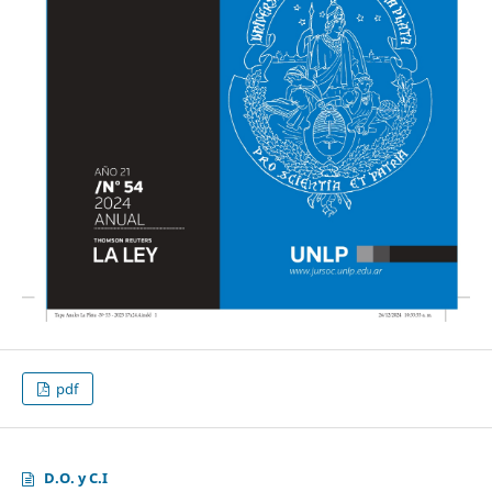
pdf
D.O. y C.I