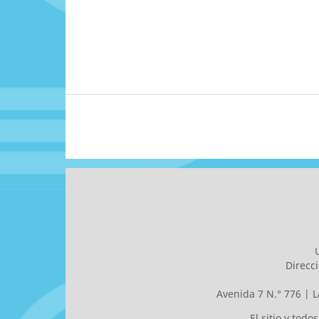
Direcc
Avenida 7 N.° 776 | L
El sitio y tod