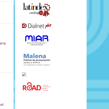
aria
ual