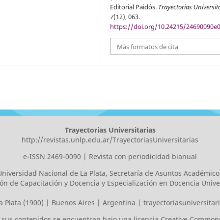
Editorial Paidós.
Trayectorias Universit
7
(12), 063.
https://doi.org/10.24215/24690090e
Más formatos de cita
Trayectorias Universitarias
http://revistas.unlp.edu.ar/TrayectoriasUniversitarias
e-ISSN 2469-0090 | Revista con periodicidad bianual
Universidad Nacional de La Plata
, Secretaría de Asuntos Académico
ión de Capacitación y Docencia y Especialización en Docencia Univer
a Plata (1900) | Buenos Aires | Argentina |
trayectoriasuniversita
os sus contenidos se encuentran bajo una licencia
Creative Commons