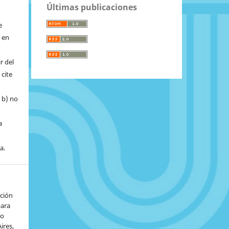
Últimas publicaciones
e
r en
r
r del
 cite
, b) no
a
a.
ación
para
io
ires,