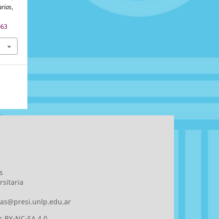
arias
,
063
s
sitaria
rias@presi.unlp.edu.ar
 BY-NC-SA 4.0