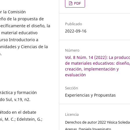
PDF
or la Comisión
seño de la propuesta de
Publicado
cíficamente el diseño, la
2022-09-16
 material educativo
urso Introductorio a
nidades y Ciencias de la
Número
.
Vol. 8 Núm. 14 (2022): La produc
de materiales educativos: diseño
creación, implementación y
evaluación
Sección
práctica y formación
Experiencias y Propuestas
o Sul, v.19, n2.
método en el debate
Licencia
, M. C.; Edelstein, G.;
Derechos de autor 2022 Yésica Soled
Arenas, Daniela Inveninato