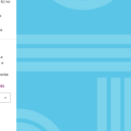
, b) no
a
a.
La
 a
torias
086