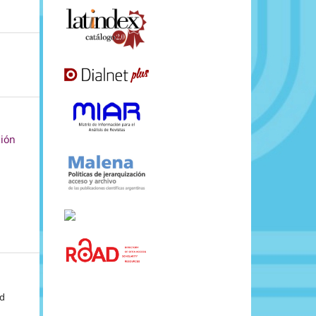
ción
,
ad