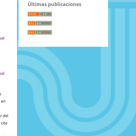
Últimas publicaciones
ual
ual
e
r en
r
r del
 cite