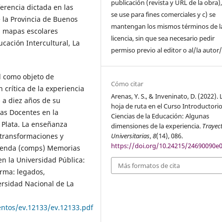
publicación (revista y URL de la obra)
ferencia dictada en las
se use para fines comerciales y c) se
 la Provincia de Buenos
mantengan los mismos términos de l
s mapas escolares
licencia, sin que sea necesario pedir
ación Intercultural, La
permiso previo al editor o al/la autor/
ad como objeto de
Cómo citar
 crítica de la experiencia
Arenas, Y. S., & Inveninato, D. (2022). 
 a diez años de su
hoja de ruta en el Curso Introductorio
cas Docentes en la
Ciencias de la Educación: Algunas
a Plata. La enseñanza
dimensiones de la experiencia.
Trayec
Universitarias
,
8
(14), 086.
 transformaciones y
https://doi.org/10.24215/24690090e
Glenda (comps) Memorias
en la Universidad Pública:
Más formatos de cita
orma: legados,
ersidad Nacional de La
ntos/ev.12133/ev.12133.pdf