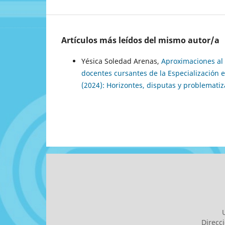
Artículos más leídos del mismo autor/a
Yésica Soledad Arenas,
Aproximaciones al 
docentes cursantes de la Especialización 
(2024): Horizontes, disputas y problematiz
Direcc