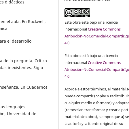
tes didácticas
en el aula. En Rockwell,
Esta obra está bajo una licencia
mica.
internacional
Creative Commons
Atribución-NoComercial-CompartirIg
ara el desarrollo
4.0
.
Esta obra está bajo una licencia
a de la pregunta. Crítica
internacional
Creative Commons
as inexistentes. Siglo
Atribución-NoComercial-CompartirIg
4.0
.
a enseñanza. En Cuadernos
Acorde a estos términos, el material s
puede compartir (copiar y redistribui
cualquier medio o formato) y adapta
 sus lenguajes.
(remezclar, transformar y crear a parti
ión, Universidad de
material otra obra), siempre que a) se
la autoría y la fuente original de su