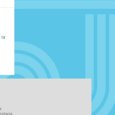
. 18
s
sitaria