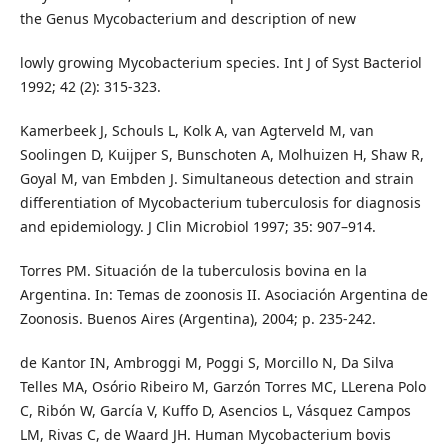
the Genus Mycobacterium and description of new
lowly growing Mycobacterium species. Int J of Syst Bacteriol
1992; 42 (2): 315-323.
Kamerbeek J, Schouls L, Kolk A, van Agterveld M, van
Soolingen D, Kuijper S, Bunschoten A, Molhuizen H, Shaw R,
Goyal M, van Embden J. Simultaneous detection and strain
differentiation of Mycobacterium tuberculosis for diagnosis
and epidemiology. J Clin Microbiol 1997; 35: 907–914.
Torres PM. Situación de la tuberculosis bovina en la
Argentina. In: Temas de zoonosis II. Asociación Argentina de
Zoonosis. Buenos Aires (Argentina), 2004; p. 235-242.
de Kantor IN, Ambroggi M, Poggi S, Morcillo N, Da Silva
Telles MA, Osório Ribeiro M, Garzón Torres MC, LLerena Polo
C, Ribón W, García V, Kuffo D, Asencios L, Vásquez Campos
LM, Rivas C, de Waard JH. Human Mycobacterium bovis