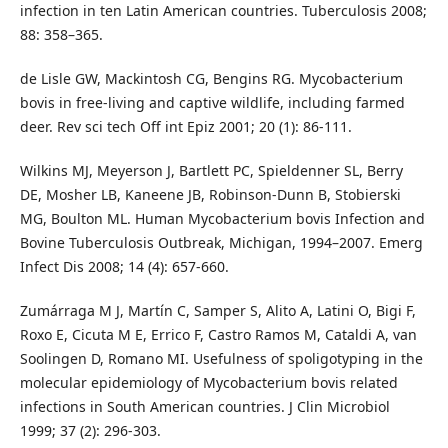
infection in ten Latin American countries. Tuberculosis 2008;
88: 358–365.
de Lisle GW, Mackintosh CG, Bengins RG. Mycobacterium
bovis in free-living and captive wildlife, including farmed
deer. Rev sci tech Off int Epiz 2001; 20 (1): 86-111.
Wilkins MJ, Meyerson J, Bartlett PC, Spieldenner SL, Berry
DE, Mosher LB, Kaneene JB, Robinson-Dunn B, Stobierski
MG, Boulton ML. Human Mycobacterium bovis Infection and
Bovine Tuberculosis Outbreak, Michigan, 1994–2007. Emerg
Infect Dis 2008; 14 (4): 657-660.
Zumárraga M J, Martín C, Samper S, Alito A, Latini O, Bigi F,
Roxo E, Cicuta M E, Errico F, Castro Ramos M, Cataldi A, van
Soolingen D, Romano MI. Usefulness of spoligotyping in the
molecular epidemiology of Mycobacterium bovis related
infections in South American countries. J Clin Microbiol
1999; 37 (2): 296-303.