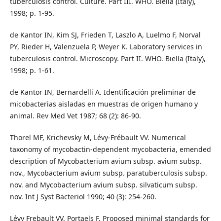
tuberculosis control. Culture. Part III. WHO. Biella (Italy),
1998; p. 1-95.
de Kantor IN, Kim SJ, Frieden T, Laszlo A, Luelmo F, Norval
PY, Rieder H, Valenzuela P, Weyer K. Laboratory services in
tuberculosis control. Microscopy. Part II. WHO. Biella (Italy),
1998; p. 1-61.
de Kantor IN, Bernardelli A. Identificación preliminar de
micobacterias aisladas en muestras de origen humano y
animal. Rev Med Vet 1987; 68 (2): 86-90.
Thorel MF, Krichevsky M, Lévy-Frébault VV. Numerical
taxonomy of mycobactin-dependent mycobacteria, emended
description of Mycobacterium avium subsp. avium subsp.
nov., Mycobacterium avium subsp. paratuberculosis subsp.
nov. and Mycobacterium avium subsp. silvaticum subsp.
nov. Int J Syst Bacteriol 1990; 40 (3): 254-260.
Lévy Frebault VV, Portaels F. Proposed minimal standards for