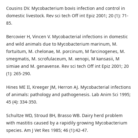
Cousins DV. Mycobacterium bovis infection and control in
domestic livestock. Rev sci tech Off int Epiz 2001; 20 (1): 71-
85.
Bercovier H, Vincen V. Mycobacterial infections in domestic
and wild animals due to Mycobacterium marinum, M.
fortuitum, M. chelonae, M. porcinum, M farcinogenes, M.
smegmatis, M. scrofulaceum, M. xenopi, M kansasii, M
simiae and M. genavense. Rev sci tech Off int Epiz 2001; 20
(1): 265-290.
Hines ME II, Kreeger JM, Herron AJ. Mycobacterial infections
of animals: pathology and pathogenesis. Lab Anim Sci 1995;
45 (4): 334-350.
Schultze WD, Stroud BH, Brasso WB. Dairy herd problem
with mastitis caused by a rapidily growing Mycobacterium
species. Am J Vet Res 1985; 46 (1):42-47.