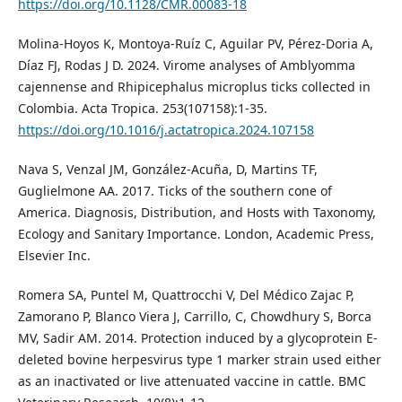
https://doi.org/10.1128/CMR.00083-18
Molina-Hoyos K, Montoya-Ruíz C, Aguilar PV, Pérez-Doria A,
Díaz FJ, Rodas J D. 2024. Virome analyses of Amblyomma
cajennense and Rhipicephalus microplus ticks collected in
Colombia. Acta Tropica. 253(107158):1-35.
https://doi.org/10.1016/j.actatropica.2024.107158
Nava S, Venzal JM, González-Acuña, D, Martins TF,
Guglielmone AA. 2017. Ticks of the southern cone of
America. Diagnosis, Distribution, and Hosts with Taxonomy,
Ecology and Sanitary Importance. London, Academic Press,
Elsevier Inc.
Romera SA, Puntel M, Quattrocchi V, Del Médico Zajac P,
Zamorano P, Blanco Viera J, Carrillo, C, Chowdhury S, Borca
MV, Sadir AM. 2014. Protection induced by a glycoprotein E-
deleted bovine herpesvirus type 1 marker strain used either
as an inactivated or live attenuated vaccine in cattle. BMC