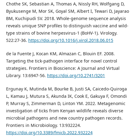
Chothe SK, Sebastian A, Thomas A, Nissly RH, Wolfgang D,
Byukusenge M, Mor SK, Goyal SM, Albert I, Tewari D, Jayarao
BM, Kuchipudi SV. 2018. Whole-genome sequence analysis
reveals unique SNP profiles to distinguish vaccine and wild-
type strains of bovine herpesvirus-1 (BoHV-1). Virology.
522:27-36.
https://doi.org/10.1016/j.virol.2018.06.015
de la Fuente J, Kocan KM, Almazan C, Blouin EF. 2008.
Targeting the tick-pathogen interface for novel control
strategies. Frontiers in Bioscience: A Journal and Virtual
Library. 13:6947-56.
https://doi.org/10.2741/3201
Ergunay K, Mutinda M, Bourke B, Justi SA, Caicedo-Quiroga
L, Kamau J, Mutura S, Akunda IK, Cook E, Gakuya F, Omondi
P, Murray S, Zimmerman D, Linton YM. 2022. Metagenomic
investigation of ticks from Kenyan wildlife reveals diverse
microbial pathogens and new country pathogen records.
Frontiers in Microbiology. 13:932224.
https://doi.org/10.3389/fmicb.2022.932224