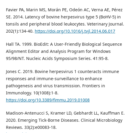
Favier PA, Marin MS, Morán PE, Odeón AC, Verna AE, Pérez
SE. 2014. Latency of bovine herpesvirus type 5 (BoHV-5) in
tonsils and peripheral blood leukocytes. Veterinary Journal.
202(1):134-40.
https://doi.org/10.1016/j.tvjl.2014.06.017
Hall TA. 1999. BioEdit: A User-Friendly Biological Sequence
Alignment Editor and Analysis Program for Windows
95/98/NT. Nucleic Acids Symposium Series. 41:95-8.
Jones C. 2019. Bovine herpesvirus 1 counteracts immune
responses and immune-surveillance to enhance
pathogenesis and virus transmission. Frontiers in
Immunology. 10(1008):1-8.
https://doi.org/10.3389/fimmu.2019.01008
Madison-Antenucci S, Kramer LD, Gebhardt LL, Kauffman E.
2020. Emerging Tick-Borne Diseases. Clinical Microbiology
Reviews. 33(2):e00083-18.