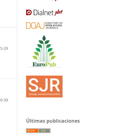
25-29
30-39
Últimas publicaciones