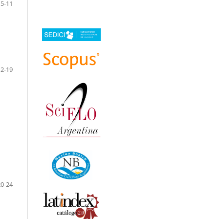
 5-11
12-19
20-24