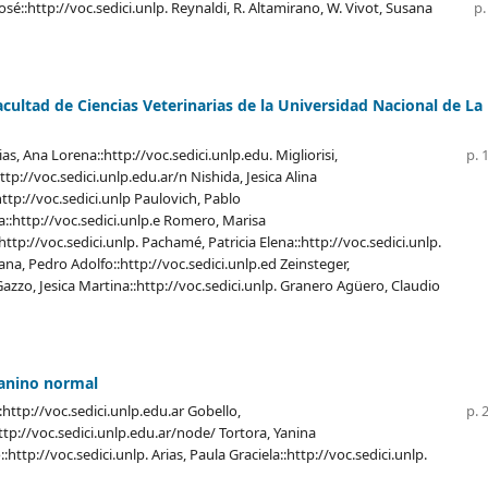
osé::http://voc.sedici.unlp. Reynaldi, R. Altamirano, W. Vivot, Susana
p.
cultad de Ciencias Veterinarias de la Universidad Nacional de La
as, Ana Lorena::http://voc.sedici.unlp.edu. Migliorisi,
p. 
ttp://voc.sedici.unlp.edu.ar/n Nishida, Jesica Alina
http://voc.sedici.unlp Paulovich, Pablo
a::http://voc.sedici.unlp.e Romero, Marisa
ttp://voc.sedici.unlp. Pachamé, Patricia Elena::http://voc.sedici.unlp.
ana, Pedro Adolfo::http://voc.sedici.unlp.ed Zeinsteger,
Gazzo, Jesica Martina::http://voc.sedici.unlp. Granero Agüero, Claudio
canino normal
::http://voc.sedici.unlp.edu.ar Gobello,
p. 
ttp://voc.sedici.unlp.edu.ar/node/ Tortora, Yanina
http://voc.sedici.unlp. Arias, Paula Graciela::http://voc.sedici.unlp.