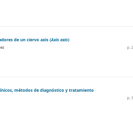
dores de un ciervo axis (
Axis axis
)
hez
p. 
clínicos, métodos de diagnóstico y tratamiento
p. 