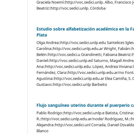
Graciela Noemí::http://voc.sedici.unlp. Albo, Francisco J
Beatriz::http://voc.sedici.unlp. Córdoba
Estudio sobre alfabetización académica en la Fa
Plata
Olga Andrea::http://voc.sedici.unlp.edu Santelices Iglesi
Carolina::http://voc.sedici.unlp.edu.ar Wright, Fabián::h
Belén::http://voc.sedici.u Grandinetti, Fabiana Beatriz::
Daniel::http://voc.sedici.unlp.ed Saturno, Magalí Andre
Ana::http://voc.sedici.unlp.edu. López, Andrea Viviana::h
Fernández, Clara::http://voc.sedici.unlp.edu.ar/no Font
Agustina::http://voc.sedici.unlp.edu.ar Elea Camiña, S. 
Gustavo::http://voc.sedici.unlp Barbeito
Flujo sanguíneo uterino durante el puerperio 
Pablo Rodrigo::http://voc.sedici.unlp.e Batista, Cristina
R.::http://voc.sedici.unlp.edu.ar/node/ Rodríguez, M.::h
Alejandra::http://voc.sedici.unl Corrada, Daniel Osvaldo::
Blanco