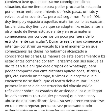
comienzo tuve que encontrarme conmigo en dicha
situación, darme tiempo para poder procesarlo, solapado
por el recurrente pensamiento de “esto pasa.. un rato y
volvemos al encuentro”... pero acá seguimos. Pensé: “Ok,
doy tiempo y espacio a aquellas materias como las exactas,
las ciencias, doy tiempo a que se adapten lxs estudiantes a
otro modo de llevar esto adelante y en ésta materia
comencemos por conocernos un poco por fuera de lo
estrictamente curricular”. Durante ese tiempo comencé a -
intentar- construir un vínculo (para el momento en que
comenzamos las clases no habíamos alcanzado a
conocernos las caras). La manera de éste acercamiento a lxs
estudiantes comenzó por familiarizarme con sus lenguajes
digitales y fue ahi que cree grupos de WhatsApp, para
poder compartir con ellxs distintas aplicaciones, stickers,
gifs, etc. Pasado un tiempo, tuvimos que aceptar que el
encuentro no se daría, que el teatro debía mutar. En esa
primera instancia de construcción del vínculo volví a
reflexionar sobre los estados de ansiedad a los que llegan
lxs adolescentes (o cualquier persona) que hace uso y
abuso de distintos dispositivos... su ser parece encontrarse
en un eterno reposo, pero a su vez procesando todo
estímulo externo que se transforma en un consumo