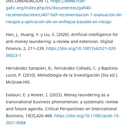
(RECOMENDACIÓN 1).
https://www.cfatf-
gafic.org/index.php/es/documentos/gafi40-
recomendaciones/407-fatf-recomendacion-1-evaluacion-de-
riesgos-y-aplicacion-de-un-enfoque-basado-en-riesgo
Han, J., Huang, Y. y Liu, S. (2020). Artificial intelligence for
anti-money laundering: a review and extension. Digital
Finance, 2, 211–239.
https://doi.org/10.1007/s42521-020-
00023-1
Hernández Sampieri, R., Fernández-Collado, C. y Baptista-
Lucio, P. (2010). Metodología de la Investigación (5ta ed.).
McGraw-Hill.
Isolauri, E. y Ameer, I. (2023). Money laundering as a
transnational business phenomenon: a systematic review
and future agenda. Critical Perspectives on International
Business, 19(3),426-468.
https://doi.org/10.1108/cpoib-10-
2021-0088