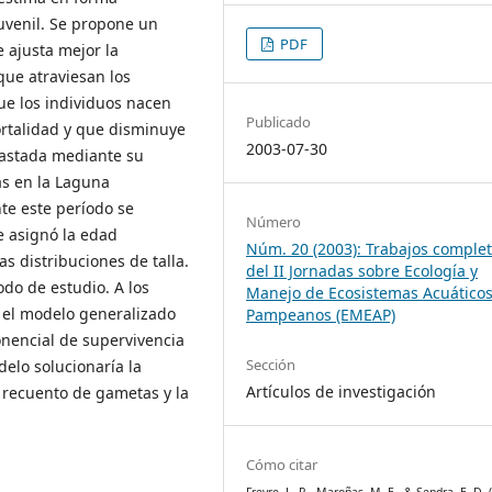
juvenil. Se propone un
PDF
 ajusta mejor la
que atraviesan los
ue los individuos nacen
Publicado
rtalidad y que disminuye
2003-07-30
rastada mediante su
as en la Laguna
te este período se
Número
e asignó la edad
Núm. 20 (2003): Trabajos comple
s distribuciones de talla.
del II Jornadas sobre Ecología y
odo de estudio. A los
Manejo de Ecosistemas Acuático
ó el modelo generalizado
Pampeanos (EMEAP)
onencial de supervivencia
Sección
elo solucionaría la
Artículos de investigación
 recuento de gametas y la
Cómo citar