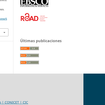
(2003).
sis.
/view/6
Últimas publicaciones
eo | CONICET | CIC