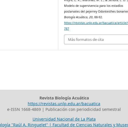
Freyre, L. R., Maroñas, M. E., & Sendra, E. D. 
Modelo de supervivencia para los estadíos
poslarvales del pejerrey Odontesthes bonarien
Biología Acuática
,
20
, 88-92.
https://revistas.unlp.edu.ar/bacuatica/article
787
Más formatos de cita
Revista Biología Acuática
https://revistas.unlp.edu.ar/bacuatica
e-ISSN 1668-4869 | Publicación con periodicidad semestral
Universidad Nacional de La Plata
ología "Raúl A. Ringuelet" | Facultad de Ciencias Naturales y Mus