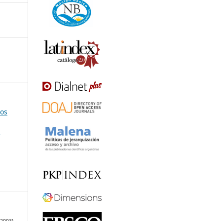
tos
s