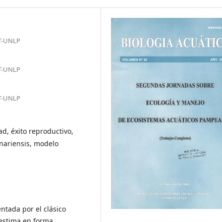
ET-UNLP
ET-UNLP
ET-UNLP
ad, éxito reproductivo,
nariensis, modelo
ntada por el clásico
estima en forma