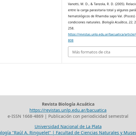
Vanotti, M. D., & Tanzola, R. D. (2005). Relaci
entre la carga parasitaria total y algunos pa
hematológicos de Rhamdia sapo Val. (Pisces)
condiciones naturales.
Biología Acuática
,
22
, 
258.
https://revistas.unlp.edu.ar/bacuatica/article
808
Más formatos de cita
Revista Biología Acuática
https://revistas.unlp.edu.ar/bacuatica
e-ISSN 1668-4869 | Publicación con periodicidad semestral
Universidad Nacional de La Plata
ología "Raúl A. Ringuelet" | Facultad de Ciencias Naturales y Mus