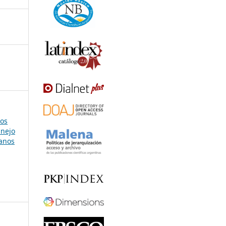
tos
anejo
anos