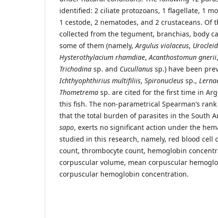
identified: 2 ciliate protozoans, 1 flagellate, 1
1 cestode, 2 nematodes, and 2 crustaceans. Of t
collected from the tegument, branchias, body cav
some of them (namely,
Argulus
violaceus
,
Uroclei
Hysterothylacium
rhamdiae
,
Acanthostomun
gnerii
Trichodina
sp. and
Cucullanus
sp.) have been prev
Ichthyophthirius
multifiliis
,
Spironucleus
sp.,
Lerna
Thometrema
sp. are cited for the first time in Ar
this fish. The non-parametrical Spearman’s rank 
that the total burden of parasites in the South 
sapo
, exerts no significant action under the hem
studied in this research, namely, red blood cell 
count, thrombocyte count, hemoglobin concentr
corpuscular volume, mean corpuscular hemogl
corpuscular hemoglobin concentration.