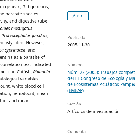
 monogenean, 3 digeneans,
he parasite species
PDF
ity, and digestive tube,
doides
mastigatus
,
,
Proteocephalus
jamdiae
,
Publicado
iously cited. However,
2005-11-30
ea
cyprinacea
, and
gentina as a parasite of
correlation test indicated
Número
American Catfish,
Rhamdia
Núm. 22 (2005): Trabajos comple
del III Congreso de Ecología y M
atological variables
de Ecosistemas Acuáticos Pampe
count, white blood cell
(EMEAP)
ation, hematocrit, mean
obin, and mean
Sección
Artículos de investigación
Cómo citar