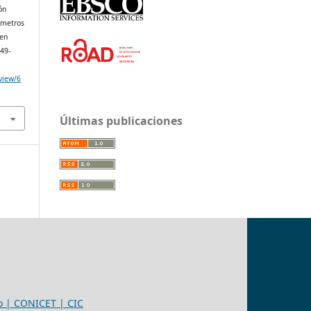
ón
rámetros
 en
249-
/view/6
Últimas publicaciones
eo | CONICET | CIC